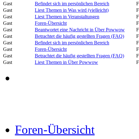
Gast
Befindet sich im persönlichen Bereich
F
Gast
Liest Themen in Was wird (vielleicht)
F
Gast
Liest Themen in Veranstaltungen
F
Gast
Foren-Übersicht
F
Gast
Beantwortet eine Nachricht in Über Powwow
F
Gast
Betrachtet die häufig gestellten Fragen (FAQ)
F
Gast
Befindet sich im persönlichen Bereich
F
Gast
Foren-Übersicht
F
Gast
Betrachtet die häufig gestellten Fragen (FAQ)
F
Gast
Liest Themen in Über Powwow
F
Foren-Übersicht