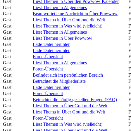
Gast
Liest Themen in Über den Powwow-Kalender
F
Gast
Liest Themen in Allgemeines
F
Gast
Beantwortet eine Nachricht in Über Powwow
F
Gast
Liest Thema in Über Gott und die Welt
F
Gast
Liest Themen in Was wird (vielleicht)
F
Gast
Liest Themen in Allgemeines
F
Gast
Liest Themen in Über Powwow
F
Gast
Lade Datei herunter
F
Gast
Lade Datei herunter
F
Gast
Foren-Übersicht
F
Gast
Liest Themen in Allgemeines
F
Gast
Foren-Übersicht
F
Gast
Befindet sich im persönlichen Bereich
F
Gast
Betrachtet die Mitgliederliste
F
Gast
Lade Datei herunter
F
Gast
Foren-Übersicht
F
Gast
Betrachtet die häufig gestellten Fragen (FAQ)
F
Gast
Liest Themen in Über Gott und die Welt
F
Gast
Liest Thema in Über Gott und die Welt
F
Gast
Foren-Übersicht
F
Gast
Liest Themen in Was wird (vielleicht)
F
Gast
Liest Themen in Über Gott und die Welt
F