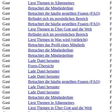
Gast
Liest Themen in Allgemeines
F
Gast
Betrachtet die Mitgliederliste
F
Gast
Betrachtet die häufig gestellten Fragen (FAQ)
F
Gast
Befindet sich im persönlichen Bereich
F
Gast
Betrachtet die häufig gestellten Fragen (FAQ)
F
Gast
Liest Themen in Über Gott und die Welt
F
Gast
Befindet sich im persönlichen Bereich
F
Gast
Liest Themen in Was wird (vielleicht)
F
Gast
Betrachtet das Profil eines Mitglieds
F
Gast
Betrachtet die Mitgliederliste
F
Gast
Betrachtet die Mitgliederliste
F
Gast
Lade Datei herunter
F
Gast
Foren-Übersicht
F
Gast
Lade Datei herunter
F
Gast
Lade Datei herunter
F
Gast
Betrachtet die häufig gestellten Fragen (FAQ)
F
Gast
Lade Datei herunter
F
Gast
Lade Datei herunter
F
Gast
Betrachtet die Mitgliederliste
F
Gast
Liest Themen in Allgemeines
F
Gast
Liest Themen in Über Gott und die Welt
F