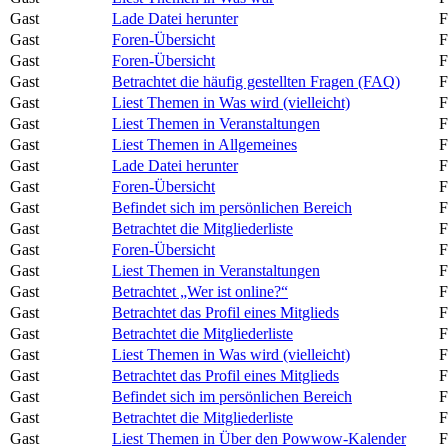
Gast
Lade Datei herunter
F
Gast
Foren-Übersicht
F
Gast
Foren-Übersicht
F
Gast
Betrachtet die häufig gestellten Fragen (FAQ)
F
Gast
Liest Themen in Was wird (vielleicht)
F
Gast
Liest Themen in Veranstaltungen
F
Gast
Liest Themen in Allgemeines
F
Gast
Lade Datei herunter
F
Gast
Foren-Übersicht
F
Gast
Befindet sich im persönlichen Bereich
F
Gast
Betrachtet die Mitgliederliste
F
Gast
Foren-Übersicht
F
Gast
Liest Themen in Veranstaltungen
F
Gast
Betrachtet „Wer ist online?“
F
Gast
Betrachtet das Profil eines Mitglieds
F
Gast
Betrachtet die Mitgliederliste
F
Gast
Liest Themen in Was wird (vielleicht)
F
Gast
Betrachtet das Profil eines Mitglieds
F
Gast
Befindet sich im persönlichen Bereich
F
Gast
Betrachtet die Mitgliederliste
F
Gast
Liest Themen in Über den Powwow-Kalender
F