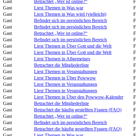
Gast
Betrachtet „Wer ist online?“
F
Gast
Liest Themen in Was war
F
Gast
Liest Themen in Was wird (vielleicht)
F
Gast
Befindet sich im persönlichen Bereich
F
Gast
Befindet sich im persönlichen Bereich
F
Gast
Betrachtet „Wer ist online?“
F
Gast
Befindet sich im persönlichen Bereich
F
Gast
Liest Themen in Über Gott und die Welt
F
Gast
Liest Themen in Über Gott und die Welt
F
Gast
Liest Themen in Allgemeines
F
Gast
Betrachtet die Mitgliederliste
F
Gast
Liest Themen in Veranstaltungen
F
Gast
Liest Themen in Über Powwow
F
Gast
Liest Themen in Veranstaltungen
F
Gast
Liest Themen in Veranstaltungen
F
Gast
Liest Themen in Über den Powwow-Kalender
F
Gast
Betrachtet die Mitgliederliste
F
Gast
Betrachtet die häufig gestellten Fragen (FAQ)
F
Gast
Betrachtet „Wer ist online?“
F
Gast
Befindet sich im persönlichen Bereich
F
Gast
Betrachtet die häufig gestellten Fragen (FAQ)
F
Gast
Liest Themen in Was war
F