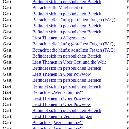
Gast
Befindet sich im persönlichen Bereich
F
Gast
Betrachtet die Mitgliederliste
F
Gast
Befindet sich im persönlichen Bereich
F
Gast
Betrachtet die häufig gestellten Fragen (FAQ)
F
Gast
Befindet sich im persönlichen Bereich
F
Gast
Befindet sich im persönlichen Bereich
F
Gast
Liest Themen in Allgemeines
F
Gast
Betrachtet die häufig gestellten Fragen (FAQ)
F
Gast
Betrachtet die häufig gestellten Fragen (FAQ)
F
Gast
Befindet sich im persönlichen Bereich
F
Gast
Liest Themen in Über Gott und die Welt
F
Gast
Befindet sich im persönlichen Bereich
F
Gast
Liest Themen in Über Powwow
F
Gast
Befindet sich im persönlichen Bereich
F
Gast
Befindet sich im persönlichen Bereich
F
Gast
Betrachtet „Wer ist online?“
F
Gast
Liest Themen in Über Powwow
F
Gast
Liest Themen in Über Powwow
F
Gast
Befindet sich im persönlichen Bereich
F
Gast
Liest Themen in Veranstaltungen
F
Gast
Betrachtet „Wer ist online?“
F
Gast
Betrachtet „Wer ist online?“
F