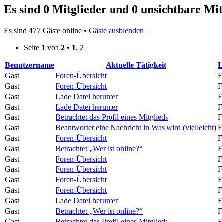
Es sind 0 Mitglieder und 0 unsichtbare Mit
Es sind 477 Gäste online •
Gäste ausblenden
Seite
1
von
2
•
1
,
2
Benutzername
Aktuelle Tätigkeit
L
Gast
Foren-Übersicht
F
Gast
Foren-Übersicht
F
Gast
Lade Datei herunter
F
Gast
Lade Datei herunter
F
Gast
Betrachtet das Profil eines Mitglieds
F
Gast
Beantwortet eine Nachricht in Was wird (vielleicht)
F
Gast
Foren-Übersicht
F
Gast
Betrachtet „Wer ist online?“
F
Gast
Foren-Übersicht
F
Gast
Foren-Übersicht
F
Gast
Foren-Übersicht
F
Gast
Foren-Übersicht
F
Gast
Lade Datei herunter
F
Gast
Betrachtet „Wer ist online?“
F
Gast
Betrachtet das Profil eines Mitglieds
F