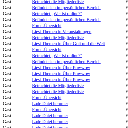
Gast
Betrachtet die Mitgliederliste
F
Gast
Befindet sich im persönlichen Bereich
F
Gast
Betrachtet „Wer ist online?“
F
Gast
Befindet sich im persönlichen Bereich
F
Gast
Foren-Übersicht
F
Gast
Liest Themen in Veranstaltungen
F
Gast
Betrachtet die Mitgliederliste
F
Gast
Liest Themen in Über Gott und die Welt
F
Gast
Foren-Übersicht
F
Gast
Betrachtet „Wer ist online?“
F
Gast
Befindet sich im persönlichen Bereich
F
Gast
Liest Themen in Über Powwow
F
Gast
Liest Themen in Über Powwow
F
Gast
Liest Themen in Über Powwow
F
Gast
Betrachtet die Mitgliederliste
F
Gast
Betrachtet die Mitgliederliste
F
Gast
Foren-Übersicht
F
Gast
Lade Datei herunter
F
Gast
Foren-Übersicht
F
Gast
Lade Datei herunter
F
Gast
Lade Datei herunter
F
Gast
Lade Datei herunter
F