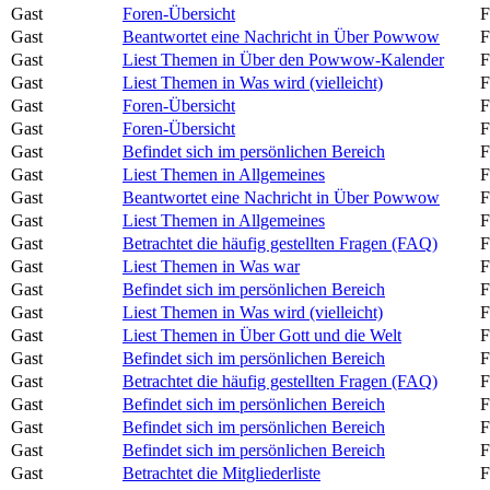
Gast
Foren-Übersicht
F
Gast
Beantwortet eine Nachricht in Über Powwow
F
Gast
Liest Themen in Über den Powwow-Kalender
F
Gast
Liest Themen in Was wird (vielleicht)
F
Gast
Foren-Übersicht
F
Gast
Foren-Übersicht
F
Gast
Befindet sich im persönlichen Bereich
F
Gast
Liest Themen in Allgemeines
F
Gast
Beantwortet eine Nachricht in Über Powwow
F
Gast
Liest Themen in Allgemeines
F
Gast
Betrachtet die häufig gestellten Fragen (FAQ)
F
Gast
Liest Themen in Was war
F
Gast
Befindet sich im persönlichen Bereich
F
Gast
Liest Themen in Was wird (vielleicht)
F
Gast
Liest Themen in Über Gott und die Welt
F
Gast
Befindet sich im persönlichen Bereich
F
Gast
Betrachtet die häufig gestellten Fragen (FAQ)
F
Gast
Befindet sich im persönlichen Bereich
F
Gast
Befindet sich im persönlichen Bereich
F
Gast
Befindet sich im persönlichen Bereich
F
Gast
Betrachtet die Mitgliederliste
F