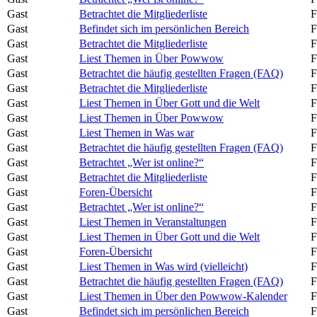
Gast
Betrachtet die Mitgliederliste
F
Gast
Befindet sich im persönlichen Bereich
F
Gast
Betrachtet die Mitgliederliste
F
Gast
Liest Themen in Über Powwow
F
Gast
Betrachtet die häufig gestellten Fragen (FAQ)
F
Gast
Betrachtet die Mitgliederliste
F
Gast
Liest Themen in Über Gott und die Welt
F
Gast
Liest Themen in Über Powwow
F
Gast
Liest Themen in Was war
F
Gast
Betrachtet die häufig gestellten Fragen (FAQ)
F
Gast
Betrachtet „Wer ist online?“
F
Gast
Betrachtet die Mitgliederliste
F
Gast
Foren-Übersicht
F
Gast
Betrachtet „Wer ist online?“
F
Gast
Liest Themen in Veranstaltungen
F
Gast
Liest Themen in Über Gott und die Welt
F
Gast
Foren-Übersicht
F
Gast
Liest Themen in Was wird (vielleicht)
F
Gast
Betrachtet die häufig gestellten Fragen (FAQ)
F
Gast
Liest Themen in Über den Powwow-Kalender
F
Gast
Befindet sich im persönlichen Bereich
F