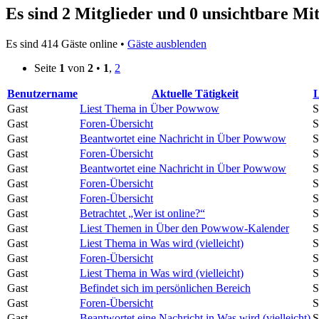
Es sind 2 Mitglieder und 0 unsichtbare Mit
Es sind 414 Gäste online •
Gäste ausblenden
Seite
1
von
2
•
1
,
2
Benutzername
Aktuelle Tätigkeit
L
Gast
Liest Thema in Über Powwow
S
Gast
Foren-Übersicht
S
Gast
Beantwortet eine Nachricht in Über Powwow
S
Gast
Foren-Übersicht
S
Gast
Beantwortet eine Nachricht in Über Powwow
S
Gast
Foren-Übersicht
S
Gast
Foren-Übersicht
S
Gast
Betrachtet „Wer ist online?“
S
Gast
Liest Themen in Über den Powwow-Kalender
S
Gast
Liest Thema in Was wird (vielleicht)
S
Gast
Foren-Übersicht
S
Gast
Liest Thema in Was wird (vielleicht)
S
Gast
Befindet sich im persönlichen Bereich
S
Gast
Foren-Übersicht
S
Gast
Beantwortet eine Nachricht in Was wird (vielleicht)
S