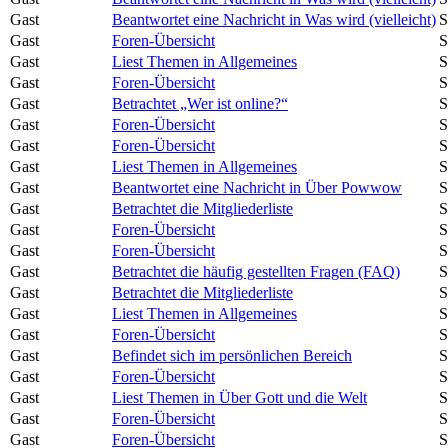
Gast
Beantwortet eine Nachricht in Was wird (vielleicht)
S
Gast
Foren-Übersicht
S
Gast
Liest Themen in Allgemeines
S
Gast
Foren-Übersicht
S
Gast
Betrachtet „Wer ist online?“
S
Gast
Foren-Übersicht
S
Gast
Foren-Übersicht
S
Gast
Liest Themen in Allgemeines
S
Gast
Beantwortet eine Nachricht in Über Powwow
S
Gast
Betrachtet die Mitgliederliste
S
Gast
Foren-Übersicht
S
Gast
Foren-Übersicht
S
Gast
Betrachtet die häufig gestellten Fragen (FAQ)
S
Gast
Betrachtet die Mitgliederliste
S
Gast
Liest Themen in Allgemeines
S
Gast
Foren-Übersicht
S
Gast
Befindet sich im persönlichen Bereich
S
Gast
Foren-Übersicht
S
Gast
Liest Themen in Über Gott und die Welt
S
Gast
Foren-Übersicht
S
Gast
Foren-Übersicht
S