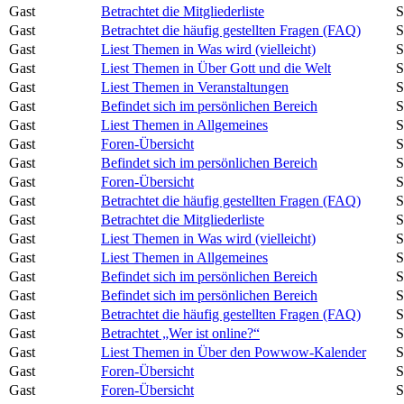
Gast
Betrachtet die Mitgliederliste
S
Gast
Betrachtet die häufig gestellten Fragen (FAQ)
S
Gast
Liest Themen in Was wird (vielleicht)
S
Gast
Liest Themen in Über Gott und die Welt
S
Gast
Liest Themen in Veranstaltungen
S
Gast
Befindet sich im persönlichen Bereich
S
Gast
Liest Themen in Allgemeines
S
Gast
Foren-Übersicht
S
Gast
Befindet sich im persönlichen Bereich
S
Gast
Foren-Übersicht
S
Gast
Betrachtet die häufig gestellten Fragen (FAQ)
S
Gast
Betrachtet die Mitgliederliste
S
Gast
Liest Themen in Was wird (vielleicht)
S
Gast
Liest Themen in Allgemeines
S
Gast
Befindet sich im persönlichen Bereich
S
Gast
Befindet sich im persönlichen Bereich
S
Gast
Betrachtet die häufig gestellten Fragen (FAQ)
S
Gast
Betrachtet „Wer ist online?“
S
Gast
Liest Themen in Über den Powwow-Kalender
S
Gast
Foren-Übersicht
S
Gast
Foren-Übersicht
S