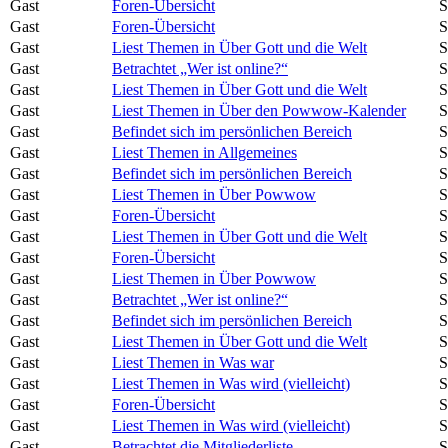
Gast
Foren-Übersicht
S
Gast
Foren-Übersicht
S
Gast
Liest Themen in Über Gott und die Welt
S
Gast
Betrachtet „Wer ist online?“
S
Gast
Liest Themen in Über Gott und die Welt
S
Gast
Liest Themen in Über den Powwow-Kalender
S
Gast
Befindet sich im persönlichen Bereich
S
Gast
Liest Themen in Allgemeines
S
Gast
Befindet sich im persönlichen Bereich
S
Gast
Liest Themen in Über Powwow
S
Gast
Foren-Übersicht
S
Gast
Liest Themen in Über Gott und die Welt
S
Gast
Foren-Übersicht
S
Gast
Liest Themen in Über Powwow
S
Gast
Betrachtet „Wer ist online?“
S
Gast
Befindet sich im persönlichen Bereich
S
Gast
Liest Themen in Über Gott und die Welt
S
Gast
Liest Themen in Was war
S
Gast
Liest Themen in Was wird (vielleicht)
S
Gast
Foren-Übersicht
S
Gast
Liest Themen in Was wird (vielleicht)
S
Gast
Betrachtet die Mitgliederliste
S