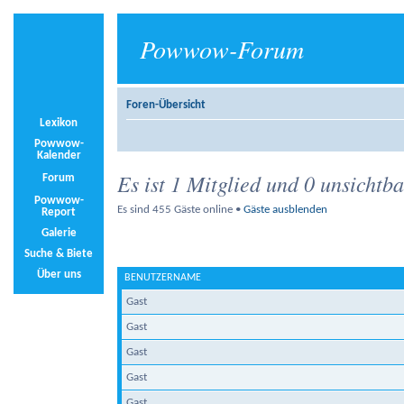
Powwow-Forum
Foren-Übersicht
Lexikon
Powwow-
Kalender
Es ist 1 Mitglied und 0 unsichtb
Forum
Powwow-
Es sind 455 Gäste online •
Gäste ausblenden
Report
Galerie
Suche & Biete
Über uns
BENUTZERNAME
Gast
Gast
Gast
Gast
Gast