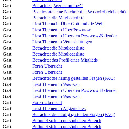
Gast
Betrachtet „Wer ist online?“
Gast
Beantwortet eine Nachricht in Was wird (vielleicht)
Gast
Betrachtet die Mitgliederliste
Gast
Liest Thema in Über Gott und die Welt
Gast
Liest Themen in Über Powwow
Gast
Liest Themen in Über den Powwow-Kalender
Gast
Liest Themen in Veranstaltungen
Gast
Betrachtet die Mitgliederliste
Gast
Betrachtet die Mitgliederliste
Gast
Betrachtet das Profil eines Mitglieds
Gast
Foren-Übersicht
Gast
Foren-Übersicht
Gast
Betrachtet die häufig gestellten Fragen (FAQ)
Gast
Liest Themen in Was war
Gast
Liest Themen in Über den Powwow-Kalender
Gast
Liest Themen in Was war
Gast
Foren-Übersicht
Gast
Liest Themen in Allgemeines
Gast
Betrachtet die häufig gestellten Fragen (FAQ)
Gast
Befindet sich im persönlichen Bereich
Gast
Befindet sich im persönlichen Bereich