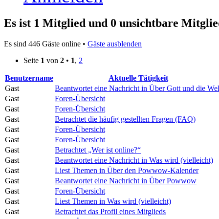
Es ist 1 Mitglied und 0 unsichtbare Mitglie
Es sind 446 Gäste online •
Gäste ausblenden
Seite
1
von
2
•
1
,
2
Benutzername
Aktuelle Tätigkeit
Gast
Beantwortet eine Nachricht in Über Gott und die Wel
Gast
Foren-Übersicht
Gast
Foren-Übersicht
Gast
Betrachtet die häufig gestellten Fragen (FAQ)
Gast
Foren-Übersicht
Gast
Foren-Übersicht
Gast
Betrachtet „Wer ist online?“
Gast
Beantwortet eine Nachricht in Was wird (vielleicht)
Gast
Liest Themen in Über den Powwow-Kalender
Gast
Beantwortet eine Nachricht in Über Powwow
Gast
Foren-Übersicht
Gast
Liest Themen in Was wird (vielleicht)
Gast
Betrachtet das Profil eines Mitglieds