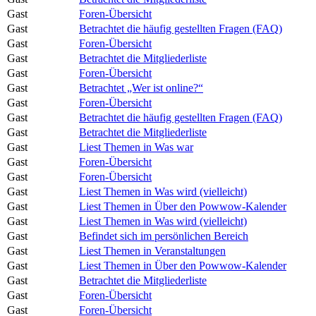
Gast
Foren-Übersicht
Gast
Betrachtet die häufig gestellten Fragen (FAQ)
Gast
Foren-Übersicht
Gast
Betrachtet die Mitgliederliste
Gast
Foren-Übersicht
Gast
Betrachtet „Wer ist online?“
Gast
Foren-Übersicht
Gast
Betrachtet die häufig gestellten Fragen (FAQ)
Gast
Betrachtet die Mitgliederliste
Gast
Liest Themen in Was war
Gast
Foren-Übersicht
Gast
Foren-Übersicht
Gast
Liest Themen in Was wird (vielleicht)
Gast
Liest Themen in Über den Powwow-Kalender
Gast
Liest Themen in Was wird (vielleicht)
Gast
Befindet sich im persönlichen Bereich
Gast
Liest Themen in Veranstaltungen
Gast
Liest Themen in Über den Powwow-Kalender
Gast
Betrachtet die Mitgliederliste
Gast
Foren-Übersicht
Gast
Foren-Übersicht