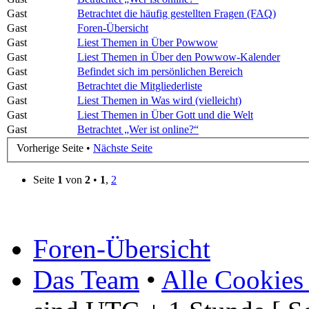
Gast
Betrachtet die häufig gestellten Fragen (FAQ)
Gast
Foren-Übersicht
Gast
Liest Themen in Über Powwow
Gast
Liest Themen in Über den Powwow-Kalender
Gast
Befindet sich im persönlichen Bereich
Gast
Betrachtet die Mitgliederliste
Gast
Liest Themen in Was wird (vielleicht)
Gast
Liest Themen in Über Gott und die Welt
Gast
Betrachtet „Wer ist online?“
Vorherige Seite •
Nächste Seite
Seite
1
von
2
•
1
,
2
Foren-Übersicht
Das Team
•
Alle Cookies