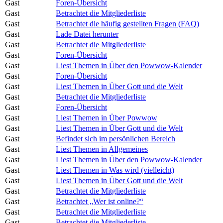
Gast
Foren-Übersicht
Gast
Betrachtet die Mitgliederliste
Gast
Betrachtet die häufig gestellten Fragen (FAQ)
Gast
Lade Datei herunter
Gast
Betrachtet die Mitgliederliste
Gast
Foren-Übersicht
Gast
Liest Themen in Über den Powwow-Kalender
Gast
Foren-Übersicht
Gast
Liest Themen in Über Gott und die Welt
Gast
Betrachtet die Mitgliederliste
Gast
Foren-Übersicht
Gast
Liest Themen in Über Powwow
Gast
Liest Themen in Über Gott und die Welt
Gast
Befindet sich im persönlichen Bereich
Gast
Liest Themen in Allgemeines
Gast
Liest Themen in Über den Powwow-Kalender
Gast
Liest Themen in Was wird (vielleicht)
Gast
Liest Themen in Über Gott und die Welt
Gast
Betrachtet die Mitgliederliste
Gast
Betrachtet „Wer ist online?“
Gast
Betrachtet die Mitgliederliste
Gast
Betrachtet die Mitgliederliste