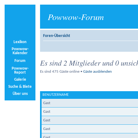
Powwow-Forum
Foren-Übersicht
Lexikon
Powwow-
Kalender
Es sind 2 Mitglieder und 0 unsic
Forum
Powwow-
Es sind 475 Gäste online •
Gäste ausblenden
Report
Galerie
Suche & Biete
Über uns
BENUTZERNAME
Gast
Gast
Gast
Gast
Gast