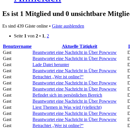
Es ist 1 Mitglied und 0 unsichtbare Mitglie
Es sind 439 Gäste online •
Gäste ausblenden
Seite
1
von
2
•
1
,
2
Benutzername
Aktuelle Tätigkeit
Gast
Beantwortet eine Nachricht in Über Powwow
D
Gast
Beantwortet eine Nachricht in Über Powwow
D
Gast
Lade Datei herunter
D
Gast
Beantwortet eine Nachricht in Über Powwow
D
Gast
Betrachtet „Wer ist online?“
D
Gast
Beantwortet eine Nachricht in Über Powwow
D
Gast
Beantwortet eine Nachricht in Über Powwow
D
Gast
Befindet sich im persönlichen Bereich
D
Gast
Beantwortet eine Nachricht in Über Powwow
D
Gast
Liest Themen in Was wird (vielleicht)
D
Gast
Beantwortet eine Nachricht in Über Powwow
D
Gast
Beantwortet eine Nachricht in Über Powwow
D
Gast
Betrachtet „Wer ist online?“
D