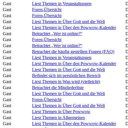
Gast
Liest Themen in Veranstaltungen
D
Gast
Foren-Übersicht
D
Gast
Foren-Übersicht
D
Gast
Liest Themen in Über Gott und die Welt
D
Gast
Liest Themen in Über den Powwow-Kalender
D
Gast
Betrachtet „Wer ist online?“
D
Gast
Foren-Übersicht
D
Gast
Betrachtet „Wer ist online?“
D
Gast
Betrachtet die häufig gestellten Fragen (FAQ)
D
Gast
Liest Themen in Veranstaltungen
D
Gast
Liest Themen in Über den Powwow-Kalender
D
Gast
Liest Themen in Über Gott und die Welt
D
Gast
Befindet sich im persönlichen Bereich
D
Gast
Liest Themen in Was wird (vielleicht)
D
Gast
Betrachtet die Mitgliederliste
D
Gast
Liest Themen in Über Gott und die Welt
D
Gast
Foren-Übersicht
D
Gast
Liest Themen in Über Gott und die Welt
D
Gast
Liest Themen in Über Powwow
D
Gast
Liest Themen in Allgemeines
D
Gast
Liest Themen in Über den Powwow-Kalender
D