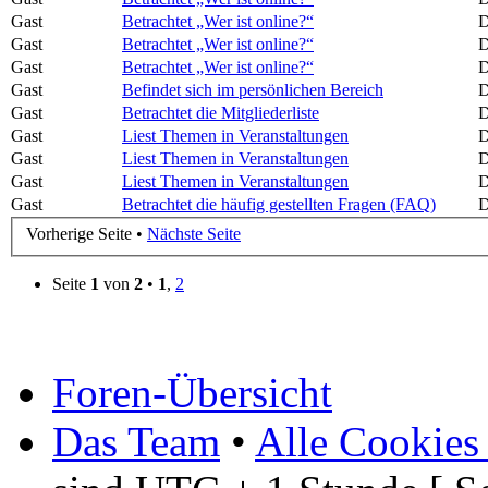
Gast
Betrachtet „Wer ist online?“
D
Gast
Betrachtet „Wer ist online?“
D
Gast
Betrachtet „Wer ist online?“
D
Gast
Befindet sich im persönlichen Bereich
D
Gast
Betrachtet die Mitgliederliste
D
Gast
Liest Themen in Veranstaltungen
D
Gast
Liest Themen in Veranstaltungen
D
Gast
Liest Themen in Veranstaltungen
D
Gast
Betrachtet die häufig gestellten Fragen (FAQ)
D
Vorherige Seite •
Nächste Seite
Seite
1
von
2
•
1
,
2
Foren-Übersicht
Das Team
•
Alle Cookies