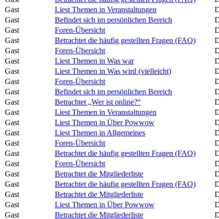
Gast
Liest Themen in Veranstaltungen
D
Gast
Befindet sich im persönlichen Bereich
D
Gast
Foren-Übersicht
D
Gast
Betrachtet die häufig gestellten Fragen (FAQ)
D
Gast
Foren-Übersicht
D
Gast
Liest Themen in Was war
D
Gast
Liest Themen in Was wird (vielleicht)
D
Gast
Foren-Übersicht
D
Gast
Befindet sich im persönlichen Bereich
D
Gast
Betrachtet „Wer ist online?“
D
Gast
Liest Themen in Veranstaltungen
D
Gast
Liest Themen in Über Powwow
D
Gast
Liest Themen in Allgemeines
D
Gast
Foren-Übersicht
D
Gast
Betrachtet die häufig gestellten Fragen (FAQ)
D
Gast
Foren-Übersicht
D
Gast
Betrachtet die Mitgliederliste
D
Gast
Betrachtet die häufig gestellten Fragen (FAQ)
D
Gast
Betrachtet die Mitgliederliste
D
Gast
Liest Themen in Über Powwow
D
Gast
Betrachtet die Mitgliederliste
D