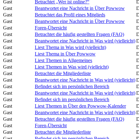
Gast
Betrachtet „Wer ist online?“
D
Gast
Beantwortet eine Nachricht in Über Powwow
D
Gast
Betrachtet das Profil eines Mitglieds
D
Gast
Beantwortet eine Nachricht in Über Powwow
D
Gast
Foren-Übersicht
D
Gast
Betrachtet die häufig gestellten Fragen (FAQ)
D
Gast
Beantwortet eine Nachricht in Was wird (vielleicht)
D
Gast
Liest Thema in Was wird (vielleicht)
D
Gast
Liest Thema in Über Powwow
D
Gast
Liest Themen in Allgemeines
D
Gast
Liest Themen in Was wird (vielleicht)
D
Gast
Betrachtet die Mitgliederliste
D
Gast
Beantwortet eine Nachricht in Was wird (vielleicht)
D
Gast
Befindet sich im persönlichen Bereich
D
Gast
Beantwortet eine Nachricht in Was wird (vielleicht)
D
Gast
Befindet sich im persönlichen Bereich
D
Gast
Liest Themen in Über den Powwow-Kalender
D
Gast
Beantwortet eine Nachricht in Was wird (vielleicht)
D
Gast
Betrachtet die häufig gestellten Fragen (FAQ)
D
Gast
Foren-Übersicht
D
Gast
Betrachtet die Mitgliederliste
D
Gast
Befindet sich im persönlichen Bereich
D