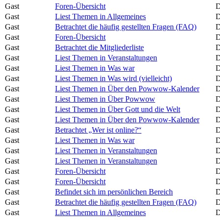
Gast
Foren-Übersicht
D
Gast
Liest Themen in Allgemeines
D
Gast
Betrachtet die häufig gestellten Fragen (FAQ)
D
Gast
Foren-Übersicht
D
Gast
Betrachtet die Mitgliederliste
D
Gast
Liest Themen in Veranstaltungen
D
Gast
Liest Themen in Was war
D
Gast
Liest Themen in Was wird (vielleicht)
D
Gast
Liest Themen in Über den Powwow-Kalender
D
Gast
Liest Themen in Über Powwow
D
Gast
Liest Themen in Über Gott und die Welt
D
Gast
Liest Themen in Über den Powwow-Kalender
D
Gast
Betrachtet „Wer ist online?“
D
Gast
Liest Themen in Was war
D
Gast
Liest Themen in Veranstaltungen
D
Gast
Liest Themen in Veranstaltungen
D
Gast
Foren-Übersicht
D
Gast
Foren-Übersicht
D
Gast
Befindet sich im persönlichen Bereich
D
Gast
Betrachtet die häufig gestellten Fragen (FAQ)
D
Gast
Liest Themen in Allgemeines
D