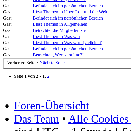
Gast
Befindet sich im persönlichen Bereich
Gast
Liest Themen in Über Gott und die Welt
Gast
Befindet sich im persönlichen Bereich
Gast
Liest Themen in Allgemeines
Gast
Betrachtet die Mitgliederliste
Gast
Liest Themen in Was war
Gast
Liest Themen in Was wird (vielleicht)
Gast
Befindet sich im persönlichen Bereich
Gast
Betrachtet „Wer ist online?“
Vorherige Seite •
Nächste Seite
Seite
1
von
2
•
1
,
2
Foren-Übersicht
Das Team
•
Alle Cookies