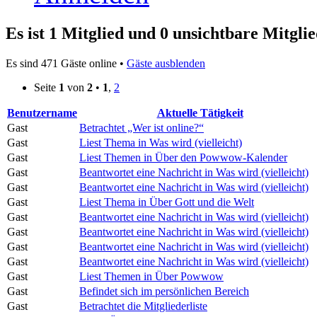
Es ist 1 Mitglied und 0 unsichtbare Mitglie
Es sind 471 Gäste online •
Gäste ausblenden
Seite
1
von
2
•
1
,
2
Benutzername
Aktuelle Tätigkeit
Gast
Betrachtet „Wer ist online?“
Gast
Liest Thema in Was wird (vielleicht)
Gast
Liest Themen in Über den Powwow-Kalender
Gast
Beantwortet eine Nachricht in Was wird (vielleicht)
Gast
Beantwortet eine Nachricht in Was wird (vielleicht)
Gast
Liest Thema in Über Gott und die Welt
Gast
Beantwortet eine Nachricht in Was wird (vielleicht)
Gast
Beantwortet eine Nachricht in Was wird (vielleicht)
Gast
Beantwortet eine Nachricht in Was wird (vielleicht)
Gast
Beantwortet eine Nachricht in Was wird (vielleicht)
Gast
Liest Themen in Über Powwow
Gast
Befindet sich im persönlichen Bereich
Gast
Betrachtet die Mitgliederliste