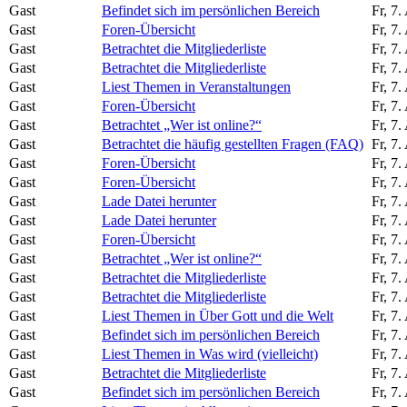
Gast
Befindet sich im persönlichen Bereich
Fr, 7
Gast
Foren-Übersicht
Fr, 7
Gast
Betrachtet die Mitgliederliste
Fr, 7
Gast
Betrachtet die Mitgliederliste
Fr, 7
Gast
Liest Themen in Veranstaltungen
Fr, 7
Gast
Foren-Übersicht
Fr, 7
Gast
Betrachtet „Wer ist online?“
Fr, 7
Gast
Betrachtet die häufig gestellten Fragen (FAQ)
Fr, 7
Gast
Foren-Übersicht
Fr, 7
Gast
Foren-Übersicht
Fr, 7
Gast
Lade Datei herunter
Fr, 7
Gast
Lade Datei herunter
Fr, 7
Gast
Foren-Übersicht
Fr, 7
Gast
Betrachtet „Wer ist online?“
Fr, 7
Gast
Betrachtet die Mitgliederliste
Fr, 7
Gast
Betrachtet die Mitgliederliste
Fr, 7
Gast
Liest Themen in Über Gott und die Welt
Fr, 7
Gast
Befindet sich im persönlichen Bereich
Fr, 7
Gast
Liest Themen in Was wird (vielleicht)
Fr, 7
Gast
Betrachtet die Mitgliederliste
Fr, 7
Gast
Befindet sich im persönlichen Bereich
Fr, 7