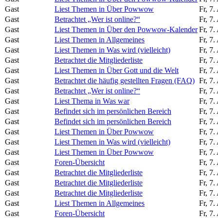
Gast
Liest Themen in Über Powwow
Fr, 7
Gast
Betrachtet „Wer ist online?“
Fr, 7
Gast
Liest Themen in Über den Powwow-Kalender
Fr, 7
Gast
Liest Themen in Allgemeines
Fr, 7
Gast
Liest Themen in Was wird (vielleicht)
Fr, 7
Gast
Betrachtet die Mitgliederliste
Fr, 7
Gast
Liest Themen in Über Gott und die Welt
Fr, 7
Gast
Betrachtet die häufig gestellten Fragen (FAQ)
Fr, 7
Gast
Betrachtet „Wer ist online?“
Fr, 7
Gast
Liest Thema in Was war
Fr, 7
Gast
Befindet sich im persönlichen Bereich
Fr, 7
Gast
Befindet sich im persönlichen Bereich
Fr, 7
Gast
Liest Themen in Über Powwow
Fr, 7
Gast
Liest Themen in Was wird (vielleicht)
Fr, 7
Gast
Liest Themen in Über Powwow
Fr, 7
Gast
Foren-Übersicht
Fr, 7
Gast
Betrachtet die Mitgliederliste
Fr, 7
Gast
Betrachtet die Mitgliederliste
Fr, 7
Gast
Betrachtet die Mitgliederliste
Fr, 7
Gast
Liest Themen in Allgemeines
Fr, 7
Gast
Foren-Übersicht
Fr, 7