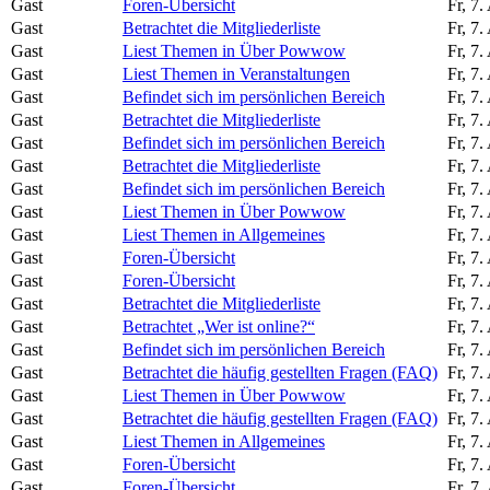
Gast
Foren-Übersicht
Fr, 7
Gast
Betrachtet die Mitgliederliste
Fr, 7
Gast
Liest Themen in Über Powwow
Fr, 7
Gast
Liest Themen in Veranstaltungen
Fr, 7
Gast
Befindet sich im persönlichen Bereich
Fr, 7
Gast
Betrachtet die Mitgliederliste
Fr, 7
Gast
Befindet sich im persönlichen Bereich
Fr, 7
Gast
Betrachtet die Mitgliederliste
Fr, 7
Gast
Befindet sich im persönlichen Bereich
Fr, 7
Gast
Liest Themen in Über Powwow
Fr, 7
Gast
Liest Themen in Allgemeines
Fr, 7
Gast
Foren-Übersicht
Fr, 7
Gast
Foren-Übersicht
Fr, 7
Gast
Betrachtet die Mitgliederliste
Fr, 7
Gast
Betrachtet „Wer ist online?“
Fr, 7
Gast
Befindet sich im persönlichen Bereich
Fr, 7
Gast
Betrachtet die häufig gestellten Fragen (FAQ)
Fr, 7
Gast
Liest Themen in Über Powwow
Fr, 7
Gast
Betrachtet die häufig gestellten Fragen (FAQ)
Fr, 7
Gast
Liest Themen in Allgemeines
Fr, 7
Gast
Foren-Übersicht
Fr, 7
Gast
Foren-Übersicht
Fr, 7