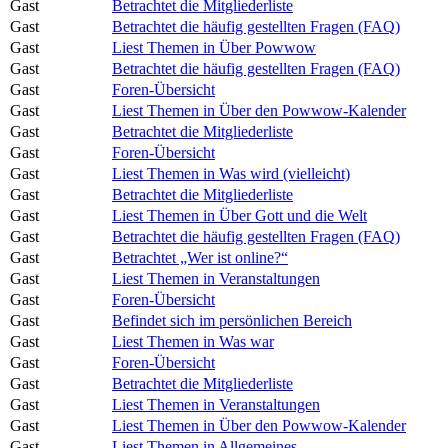
Gast
Betrachtet die Mitgliederliste
Gast
Betrachtet die häufig gestellten Fragen (FAQ)
Gast
Liest Themen in Über Powwow
Gast
Betrachtet die häufig gestellten Fragen (FAQ)
Gast
Foren-Übersicht
Gast
Liest Themen in Über den Powwow-Kalender
Gast
Betrachtet die Mitgliederliste
Gast
Foren-Übersicht
Gast
Liest Themen in Was wird (vielleicht)
Gast
Betrachtet die Mitgliederliste
Gast
Liest Themen in Über Gott und die Welt
Gast
Betrachtet die häufig gestellten Fragen (FAQ)
Gast
Betrachtet „Wer ist online?“
Gast
Liest Themen in Veranstaltungen
Gast
Foren-Übersicht
Gast
Befindet sich im persönlichen Bereich
Gast
Liest Themen in Was war
Gast
Foren-Übersicht
Gast
Betrachtet die Mitgliederliste
Gast
Liest Themen in Veranstaltungen
Gast
Liest Themen in Über den Powwow-Kalender
Gast
Liest Themen in Allgemeines