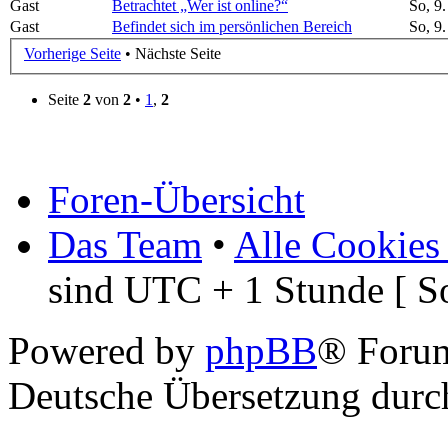
Gast
Betrachtet „Wer ist online?“
So, 9
Gast
Befindet sich im persönlichen Bereich
So, 9
Vorherige Seite
• Nächste Seite
Seite
2
von
2
•
1
,
2
Foren-Übersicht
Das Team
•
Alle Cookies
sind UTC + 1 Stunde [ S
Powered by
phpBB
® Foru
Deutsche Übersetzung dur