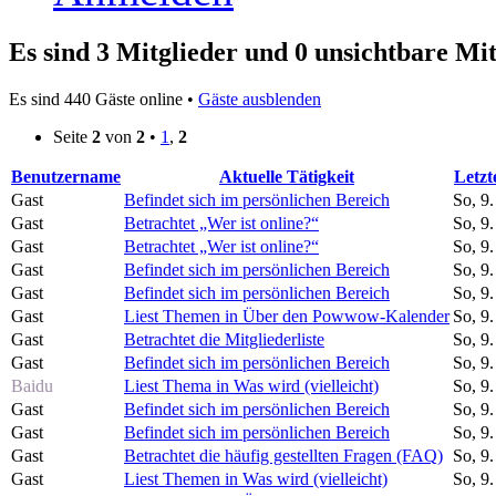
Es sind 3 Mitglieder und 0 unsichtbare Mit
Es sind 440 Gäste online •
Gäste ausblenden
Seite
2
von
2
•
1
,
2
Benutzername
Aktuelle Tätigkeit
Letzt
Gast
Befindet sich im persönlichen Bereich
So, 9
Gast
Betrachtet „Wer ist online?“
So, 9
Gast
Betrachtet „Wer ist online?“
So, 9
Gast
Befindet sich im persönlichen Bereich
So, 9
Gast
Befindet sich im persönlichen Bereich
So, 9
Gast
Liest Themen in Über den Powwow-Kalender
So, 9
Gast
Betrachtet die Mitgliederliste
So, 9
Gast
Befindet sich im persönlichen Bereich
So, 9
Baidu
Liest Thema in Was wird (vielleicht)
So, 9
Gast
Befindet sich im persönlichen Bereich
So, 9
Gast
Befindet sich im persönlichen Bereich
So, 9
Gast
Betrachtet die häufig gestellten Fragen (FAQ)
So, 9
Gast
Liest Themen in Was wird (vielleicht)
So, 9