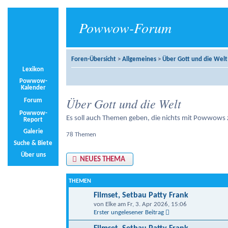
Powwow-Forum
Foren-Übersicht
>
Allgemeines
>
Über Gott und die Welt
Lexikon
Powwow-
Kalender
Über Gott und die Welt
Forum
Powwow-
Es soll auch Themen geben, die nichts mit Powwows
Report
Galerie
78 Themen
Suche & Biete
Über uns
NEUES THEMA
THEMEN
Filmset, Setbau Patty Frank
von Elke am Fr, 3. Apr 2026, 15:06
Erster ungelesener Beitrag