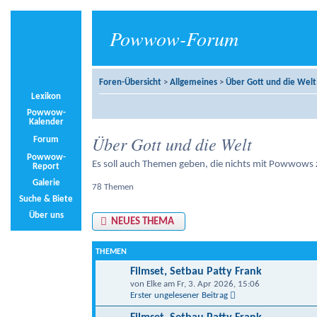
Powwow-Forum
Foren-Übersicht
>
Allgemeines
>
Über Gott und die Welt
Lexikon
Powwow-
Kalender
Über Gott und die Welt
Forum
Powwow-
Es soll auch Themen geben, die nichts mit Powwows
Report
Galerie
78 Themen
Suche & Biete
Über uns
NEUES THEMA
THEMEN
Filmset, Setbau Patty Frank
von Elke am Fr, 3. Apr 2026, 15:06
Erster ungelesener Beitrag