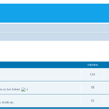
THEMEN
114
78
ws zu tun haben.
15
Kritik etc.