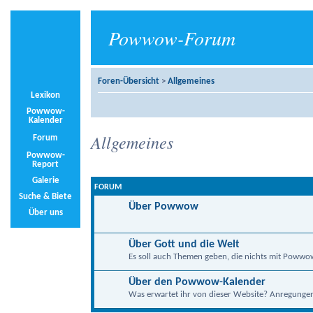
Powwow-Forum
Foren-Übersicht
>
Allgemeines
Lexikon
Powwow-
Kalender
Allgemeines
Forum
Powwow-
Report
Galerie
FORUM
Suche & Biete
Über Powwow
Über uns
Über Gott und die Welt
Es soll auch Themen geben, die nichts mit Powwo
Über den Powwow-Kalender
Was erwartet ihr von dieser Website? Anregungen, 