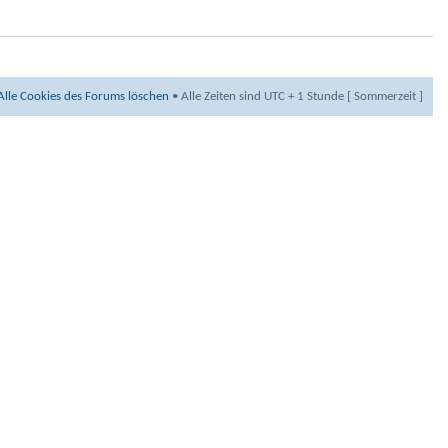
Alle Cookies des Forums löschen
• Alle Zeiten sind UTC + 1 Stunde [ Sommerzeit ]