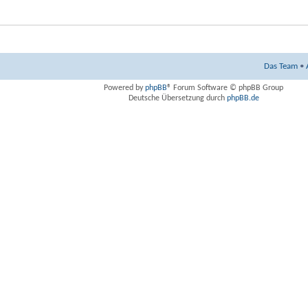
Das Team
•
Powered by
phpBB
® Forum Software © phpBB Group
Deutsche Übersetzung durch
phpBB.de