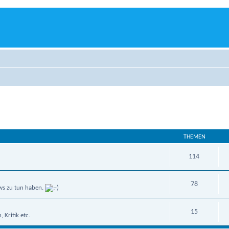
THEMEN
114
78
ws zu tun haben.
15
Kritik etc.