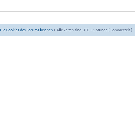
Alle Cookies des Forums löschen
• Alle Zeiten sind UTC + 1 Stunde [ Sommerzeit ]