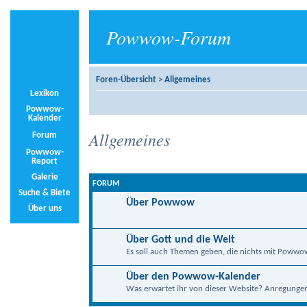
Powwow-Forum
Foren-Übersicht
>
Allgemeines
Lexikon
Powwow-
Kalender
Allgemeines
Forum
Powwow-
Report
Galerie
FORUM
Suche & Biete
Über Powwow
Über uns
Über Gott und die Welt
Es soll auch Themen geben, die nichts mit Powwo
Über den Powwow-Kalender
Was erwartet ihr von dieser Website? Anregungen, 