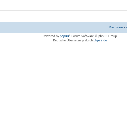
Das Team
•
Powered by
phpBB
® Forum Software © phpBB Group
Deutsche Übersetzung durch
phpBB.de