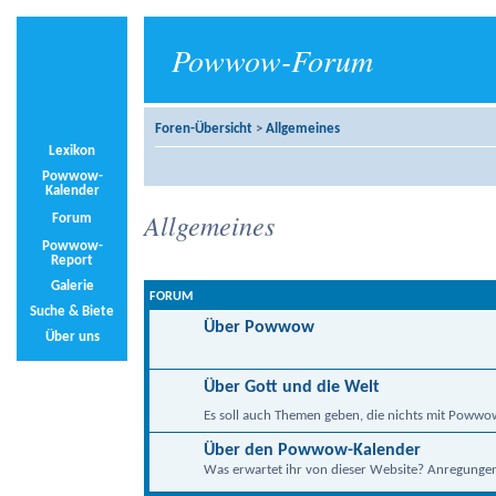
Powwow-Forum
Foren-Übersicht
>
Allgemeines
Lexikon
Powwow-
Kalender
Allgemeines
Forum
Powwow-
Report
Galerie
FORUM
Suche & Biete
Über Powwow
Über uns
Über Gott und die Welt
Es soll auch Themen geben, die nichts mit Powwo
Über den Powwow-Kalender
Was erwartet ihr von dieser Website? Anregungen, 