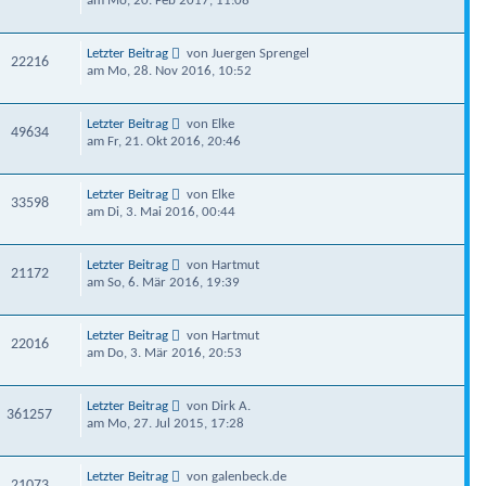
am Mo, 20. Feb 2017, 11:08
Letzter Beitrag
von Juergen Sprengel
22216
am Mo, 28. Nov 2016, 10:52
Letzter Beitrag
von Elke
49634
am Fr, 21. Okt 2016, 20:46
Letzter Beitrag
von Elke
33598
am Di, 3. Mai 2016, 00:44
Letzter Beitrag
von Hartmut
21172
am So, 6. Mär 2016, 19:39
Letzter Beitrag
von Hartmut
22016
am Do, 3. Mär 2016, 20:53
Letzter Beitrag
von Dirk A.
361257
am Mo, 27. Jul 2015, 17:28
Letzter Beitrag
von galenbeck.de
21073