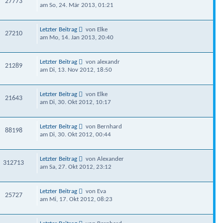
27773
am So, 24. Mär 2013, 01:21
Letzter Beitrag
von Elke
27210
am Mo, 14. Jan 2013, 20:40
Letzter Beitrag
von alexandr
21289
am Di, 13. Nov 2012, 18:50
Letzter Beitrag
von Elke
21643
am Di, 30. Okt 2012, 10:17
Letzter Beitrag
von Bernhard
88198
am Di, 30. Okt 2012, 00:44
Letzter Beitrag
von Alexander
312713
am Sa, 27. Okt 2012, 23:12
Letzter Beitrag
von Eva
25727
am Mi, 17. Okt 2012, 08:23