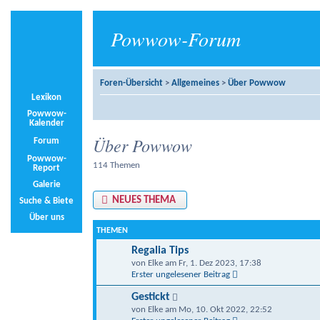
Powwow-Forum
Foren-Übersicht
>
Allgemeines
>
Über Powwow
Lexikon
Powwow-
Kalender
Über Powwow
Forum
Powwow-
114 Themen
Report
Galerie
NEUES THEMA
Suche & Biete
Über uns
THEMEN
Regalia Tips
von Elke am Fr, 1. Dez 2023, 17:38
Erster ungelesener Beitrag
Gestickt
von Elke am Mo, 10. Okt 2022, 22:52