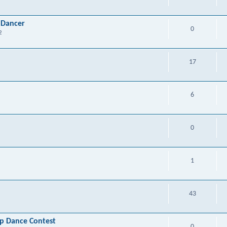
 Dancer
0
2
17
6
0
1
43
p Dance Contest
0