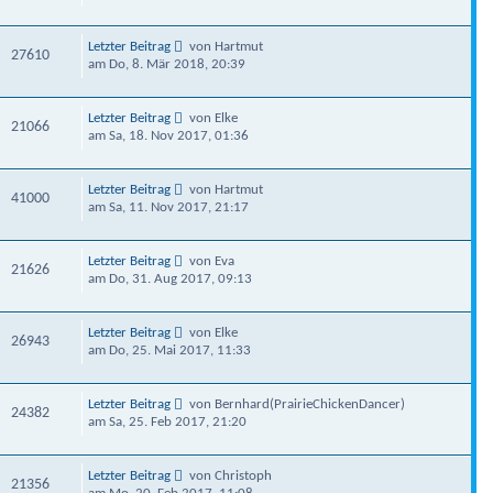
Letzter Beitrag
von Hartmut
27610
am Do, 8. Mär 2018, 20:39
Letzter Beitrag
von Elke
21066
am Sa, 18. Nov 2017, 01:36
Letzter Beitrag
von Hartmut
41000
am Sa, 11. Nov 2017, 21:17
Letzter Beitrag
von Eva
21626
am Do, 31. Aug 2017, 09:13
Letzter Beitrag
von Elke
26943
am Do, 25. Mai 2017, 11:33
Letzter Beitrag
von Bernhard(PrairieChickenDancer)
24382
am Sa, 25. Feb 2017, 21:20
Letzter Beitrag
von Christoph
21356