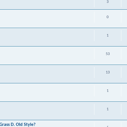
3
0
1
53
13
1
1
rass D. Old Style?