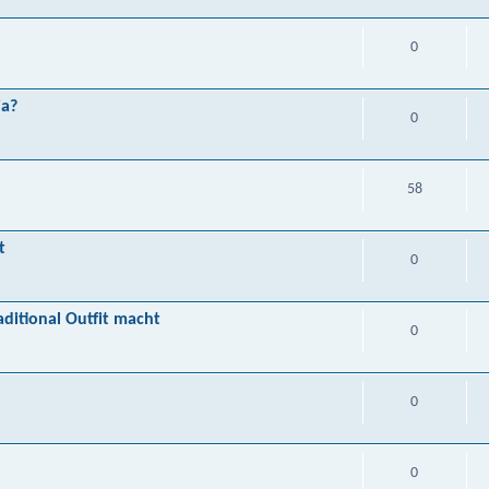
0
ia?
0
58
t
0
aditional Outfit macht
0
0
0