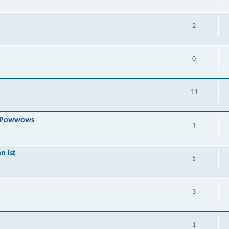
2
0
11
ch Powwows
1
n ist
5
3
1