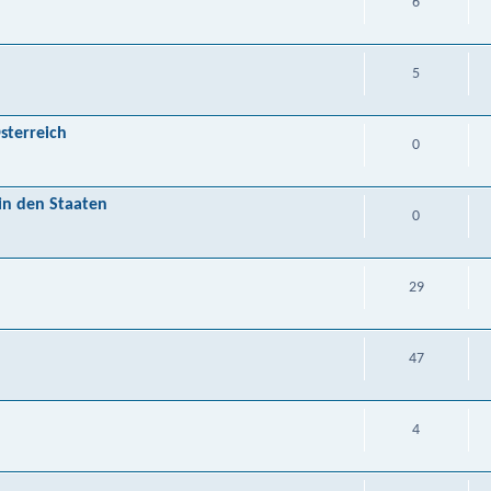
6
5
sterreich
0
in den Staaten
0
29
47
4