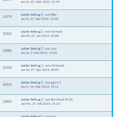
am So, 29. Mär 2015, 15:49
Letzter Beitrag
von Elke
21279
am Di, 23. Sep 2014, 23:46
Letzter Beitrag
von Hartmut
33101
am Mi, 25. Jun 2014, 20:08
Letzter Beitrag
von Susi
22685
am Sa, 3. Mai 2014, 14:50
Letzter Beitrag
von Christoph
22310
am So, 27. Apr 2014, 00:01
Letzter Beitrag
von gast1-3
36325
am Fr, 14. Mär 2014, 19:11
Letzter Beitrag
von Bernhard (PCD)
21805
am Mo, 24. Feb 2014, 01:23
Letzter Beitrag
von Eva