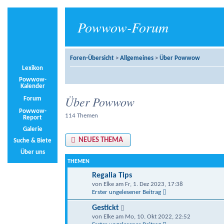
Powwow-Forum
Foren-Übersicht
>
Allgemeines
>
Über Powwow
Lexikon
Powwow-
Kalender
Über Powwow
Forum
Powwow-
114 Themen
Report
Galerie
NEUES THEMA
Suche & Biete
Über uns
THEMEN
Regalia Tips
von Elke am Fr, 1. Dez 2023, 17:38
Erster ungelesener Beitrag
Gestickt
von Elke am Mo, 10. Okt 2022, 22:52