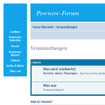
Powwow-Forum
Foren-Übersicht
>
Veranstaltungen
Lexikon
Powwow-
Kalender
Veranstaltungen
Forum
Powwow-
Report
Galerie
FORUM
Suche & Biete
Was wird (vielleicht)
Über uns
Termine, Ideen, Planungen
– Das Forum für (poten
Was war
Powwow-Report
WER IST ONLINE?