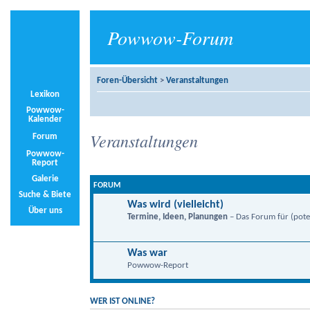
Powwow-Forum
Foren-Übersicht
>
Veranstaltungen
Lexikon
Powwow-
Kalender
Veranstaltungen
Forum
Powwow-
Report
Galerie
FORUM
Suche & Biete
Was wird (vielleicht)
Über uns
Termine, Ideen, Planungen
– Das Forum für (poten
Was war
Powwow-Report
WER IST ONLINE?