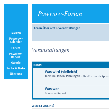
Powwow-Forum
Foren-Übersicht
>
Veranstaltungen
Lexikon
Powwow-
Kalender
Veranstaltungen
Forum
Powwow-
Report
Galerie
FORUM
Suche & Biete
Was wird (vielleicht)
Über uns
Termine, Ideen, Planungen
– Das Forum für (poten
Was war
Powwow-Report
WER IST ONLINE?