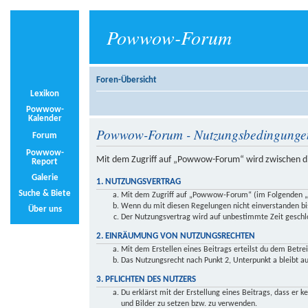
Powwow-Forum
Foren-Übersicht
Lexikon
Powwow-
Kalender
Powwow-Forum - Nutzungsbedingunge
Forum
Powwow-
Mit dem Zugriff auf „Powwow-Forum“ wird zwischen di
Report
Galerie
1. NUTZUNGSVERTRAG
Suche & Biete
Mit dem Zugriff auf „Powwow-Forum“ (im Folgenden „da
Wenn du mit diesen Regelungen nicht einverstanden bist
Über uns
Der Nutzungsvertrag wird auf unbestimmte Zeit geschlo
2. EINRÄUMUNG VON NUTZUNGSRECHTEN
Mit dem Erstellen eines Beitrags erteilst du dem Betre
Das Nutzungsrecht nach Punkt 2, Unterpunkt a bleibt 
3. PFLICHTEN DES NUTZERS
Du erklärst mit der Erstellung eines Beitrags, dass er 
und Bilder zu setzen bzw. zu verwenden.