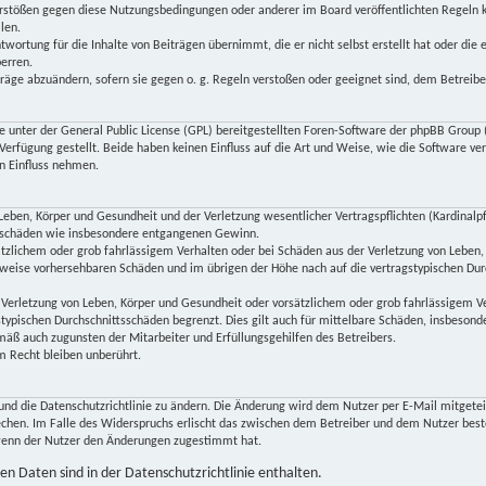
Verstößen gegen diese Nutzungsbedingungen oder anderer im Board veröffentlichten Regeln 
len.
twortung für die Inhalte von Beiträgen übernimmt, die er nicht selbst erstellt hat oder die
perren.
träge abzuändern, sofern sie gegen o. g. Regeln verstoßen oder geeignet sind, dem Betreib
ne unter der General Public License (GPL) bereitgestellten Foren-Software der phpBB Gro
rfügung gestellt. Beide haben keinen Einfluss auf die Art und Weise, wie die Software v
n Einfluss nehmen.
eben, Körper und Gesundheit und der Verletzung wesentlicher Vertragspflichten (Kardinalpfli
lgeschäden wie insbesondere entgangenen Gewinn.
ätzlichem oder grob fahrlässigem Verhalten oder bei Schäden aus der Verletzung von Leben,
herweise vorhersehbaren Schäden und im übrigen der Höhe nach auf die vertragstypischen Dur
Verletzung von Leben, Körper und Gesundheit oder vorsätzlichem oder grob fahrlässigem Ve
typischen Durchschnittsschäden begrenzt. Dies gilt auch für mittelbare Schäden, insbeso
mäß auch zugunsten der Mitarbeiter und Erfüllungsgehilfen des Betreibers.
 Recht bleiben unberührt.
und die Datenschutzrichtlinie zu ändern. Die Änderung wird dem Nutzer per E-Mail mitgeteil
echen. Im Falle des Widerspruchs erlischt das zwischen dem Betreiber und dem Nutzer best
 wenn der Nutzer den Änderungen zugestimmt hat.
n Daten sind in der Datenschutzrichtlinie enthalten.