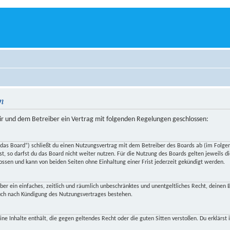
n
r und dem Betreiber ein Vertrag mit folgenden Regelungen geschlossen:
s Board“) schließt du einen Nutzungsvertrag mit dem Betreiber des Boards ab (im Folgend
, so darfst du das Board nicht weiter nutzen. Für die Nutzung des Boards gelten jeweils die
ssen und kann von beiden Seiten ohne Einhaltung einer Frist jederzeit gekündigt werden.
iber ein einfaches, zeitlich und räumlich unbeschränktes und unentgeltliches Recht, deine
auch nach Kündigung des Nutzungsvertrages bestehen.
keine Inhalte enthält, die gegen geltendes Recht oder die guten Sitten verstoßen. Du erklärs