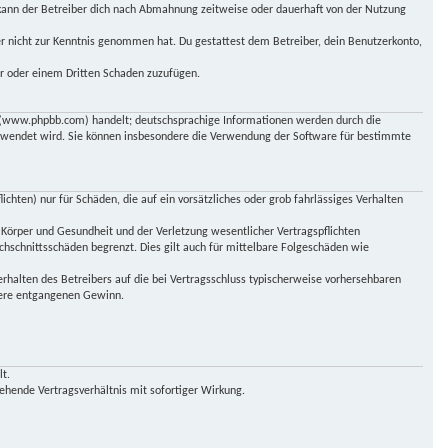
kann der Betreiber dich nach Abmahnung zeitweise oder dauerhaft von der Nutzung
 er nicht zur Kenntnis genommen hat. Du gestattest dem Betreiber, dein Benutzerkonto,
er oder einem Dritten Schaden zuzufügen.
up (www.phpbb.com) handelt; deutschsprachige Informationen werden durch die
erwendet wird. Sie können insbesondere die Verwendung der Software für bestimmte
chten) nur für Schäden, die auf ein vorsätzliches oder grob fahrlässiges Verhalten
 Körper und Gesundheit und der Verletzung wesentlicher Vertragspflichten
chschnittsschäden begrenzt. Dies gilt auch für mittelbare Folgeschäden wie
rhalten des Betreibers auf die bei Vertragsschluss typischerweise vorhersehbaren
ndere entgangenen Gewinn.
t.
ehende Vertragsverhältnis mit sofortiger Wirkung.