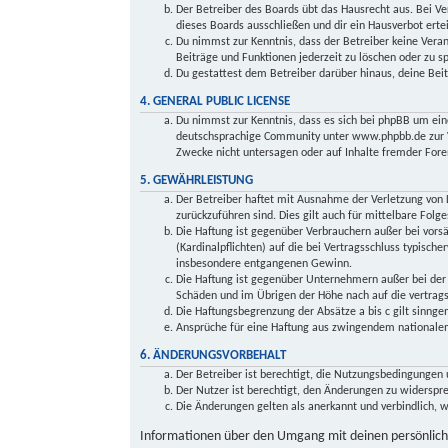
Der Betreiber des Boards übt das Hausrecht aus. Bei 
dieses Boards ausschließen und dir ein Hausverbot ertei
Du nimmst zur Kenntnis, dass der Betreiber keine Veran
Beiträge und Funktionen jederzeit zu löschen oder zu s
Du gestattest dem Betreiber darüber hinaus, deine Bei
4. GENERAL PUBLIC LICENSE
Du nimmst zur Kenntnis, dass es sich bei phpBB um ei
deutschsprachige Community unter www.phpbb.de zur Ve
Zwecke nicht untersagen oder auf Inhalte fremder Fore
5. GEWÄHRLEISTUNG
Der Betreiber haftet mit Ausnahme der Verletzung von L
zurückzuführen sind. Dies gilt auch für mittelbare Fo
Die Haftung ist gegenüber Verbrauchern außer bei vors
(Kardinalpflichten) auf die bei Vertragsschluss typisc
insbesondere entgangenen Gewinn.
Die Haftung ist gegenüber Unternehmern außer bei der 
Schäden und im Übrigen der Höhe nach auf die vertrags
Die Haftungsbegrenzung der Absätze a bis c gilt sinnge
Ansprüche für eine Haftung aus zwingendem nationalem
6. ÄNDERUNGSVORBEHALT
Der Betreiber ist berechtigt, die Nutzungsbedingungen 
Der Nutzer ist berechtigt, den Änderungen zu widerspr
Die Änderungen gelten als anerkannt und verbindlich,
Informationen über den Umgang mit deinen persönliche