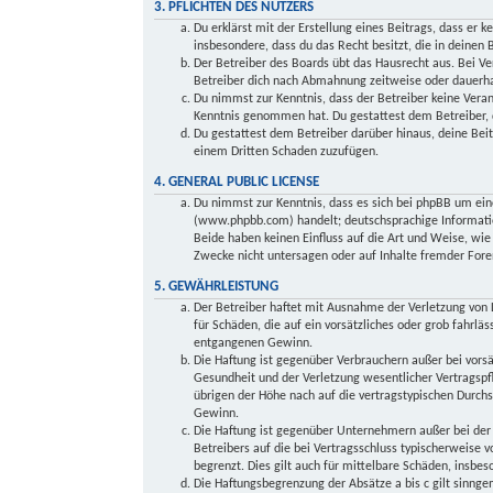
3. PFLICHTEN DES NUTZERS
Du erklärst mit der Erstellung eines Beitrags, dass er k
insbesondere, dass du das Recht besitzt, die in deinen
Der Betreiber des Boards übt das Hausrecht aus. Bei V
Betreiber dich nach Abmahnung zeitweise oder dauerhaf
Du nimmst zur Kenntnis, dass der Betreiber keine Verant
Kenntnis genommen hat. Du gestattest dem Betreiber, d
Du gestattest dem Betreiber darüber hinaus, deine Beit
einem Dritten Schaden zuzufügen.
4. GENERAL PUBLIC LICENSE
Du nimmst zur Kenntnis, dass es sich bei phpBB um ein
(www.phpbb.com) handelt; deutschsprachige Informati
Beide haben keinen Einfluss auf die Art und Weise, wi
Zwecke nicht untersagen oder auf Inhalte fremder Fore
5. GEWÄHRLEISTUNG
Der Betreiber haftet mit Ausnahme der Verletzung von L
für Schäden, die auf ein vorsätzliches oder grob fahrlä
entgangenen Gewinn.
Die Haftung ist gegenüber Verbrauchern außer bei vors
Gesundheit und der Verletzung wesentlicher Vertragspfl
übrigen der Höhe nach auf die vertragstypischen Durch
Gewinn.
Die Haftung ist gegenüber Unternehmern außer bei der 
Betreibers auf die bei Vertragsschluss typischerweise
begrenzt. Dies gilt auch für mittelbare Schäden, insb
Die Haftungsbegrenzung der Absätze a bis c gilt sinnge