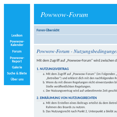
Powwow-Forum
Foren-Übersicht
Lexikon
Powwow-
Kalender
Powwow-Forum - Nutzungsbedingunge
Forum
Powwow-
Mit dem Zugriff auf „Powwow-Forum“ wird zwischen di
Report
Galerie
1. NUTZUNGSVERTRAG
Suche & Biete
Mit dem Zugriff auf „Powwow-Forum“ (im Folgenden „d
„Betreiber“) und erklärst dich mit den nachfolgenden 
Über uns
Wenn du mit diesen Regelungen nicht einverstanden bist
Stelle veröffentlichten Regelungen.
Der Nutzungsvertrag wird auf unbestimmte Zeit geschlo
2. EINRÄUMUNG VON NUTZUNGSRECHTEN
Mit dem Erstellen eines Beitrags erteilst du dem Betre
Rahmen des Boards zu nutzen.
Das Nutzungsrecht nach Punkt 2, Unterpunkt a bleibt 