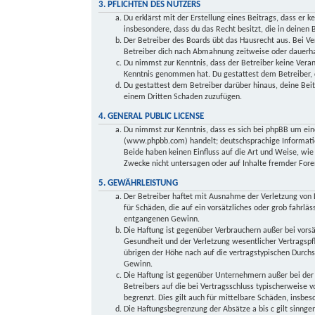
3. PFLICHTEN DES NUTZERS
Du erklärst mit der Erstellung eines Beitrags, dass er k
insbesondere, dass du das Recht besitzt, die in deinen
Der Betreiber des Boards übt das Hausrecht aus. Bei V
Betreiber dich nach Abmahnung zeitweise oder dauerhaf
Du nimmst zur Kenntnis, dass der Betreiber keine Verant
Kenntnis genommen hat. Du gestattest dem Betreiber, d
Du gestattest dem Betreiber darüber hinaus, deine Beit
einem Dritten Schaden zuzufügen.
4. GENERAL PUBLIC LICENSE
Du nimmst zur Kenntnis, dass es sich bei phpBB um ein
(www.phpbb.com) handelt; deutschsprachige Informati
Beide haben keinen Einfluss auf die Art und Weise, wi
Zwecke nicht untersagen oder auf Inhalte fremder Fore
5. GEWÄHRLEISTUNG
Der Betreiber haftet mit Ausnahme der Verletzung von L
für Schäden, die auf ein vorsätzliches oder grob fahrlä
entgangenen Gewinn.
Die Haftung ist gegenüber Verbrauchern außer bei vors
Gesundheit und der Verletzung wesentlicher Vertragspfl
übrigen der Höhe nach auf die vertragstypischen Durch
Gewinn.
Die Haftung ist gegenüber Unternehmern außer bei der 
Betreibers auf die bei Vertragsschluss typischerweise
begrenzt. Dies gilt auch für mittelbare Schäden, insb
Die Haftungsbegrenzung der Absätze a bis c gilt sinnge