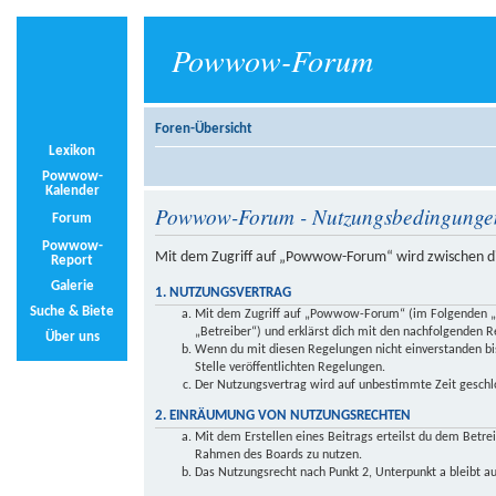
Powwow-Forum
Foren-Übersicht
Lexikon
Powwow-
Kalender
Powwow-Forum - Nutzungsbedingunge
Forum
Powwow-
Mit dem Zugriff auf „Powwow-Forum“ wird zwischen di
Report
Galerie
1. NUTZUNGSVERTRAG
Suche & Biete
Mit dem Zugriff auf „Powwow-Forum“ (im Folgenden „d
„Betreiber“) und erklärst dich mit den nachfolgenden 
Über uns
Wenn du mit diesen Regelungen nicht einverstanden bist
Stelle veröffentlichten Regelungen.
Der Nutzungsvertrag wird auf unbestimmte Zeit geschlo
2. EINRÄUMUNG VON NUTZUNGSRECHTEN
Mit dem Erstellen eines Beitrags erteilst du dem Betre
Rahmen des Boards zu nutzen.
Das Nutzungsrecht nach Punkt 2, Unterpunkt a bleibt 