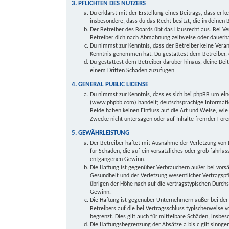
3. PFLICHTEN DES NUTZERS
Du erklärst mit der Erstellung eines Beitrags, dass er k
insbesondere, dass du das Recht besitzt, die in deinen
Der Betreiber des Boards übt das Hausrecht aus. Bei V
Betreiber dich nach Abmahnung zeitweise oder dauerhaf
Du nimmst zur Kenntnis, dass der Betreiber keine Verant
Kenntnis genommen hat. Du gestattest dem Betreiber, d
Du gestattest dem Betreiber darüber hinaus, deine Beit
einem Dritten Schaden zuzufügen.
4. GENERAL PUBLIC LICENSE
Du nimmst zur Kenntnis, dass es sich bei phpBB um ein
(www.phpbb.com) handelt; deutschsprachige Informati
Beide haben keinen Einfluss auf die Art und Weise, wi
Zwecke nicht untersagen oder auf Inhalte fremder Fore
5. GEWÄHRLEISTUNG
Der Betreiber haftet mit Ausnahme der Verletzung von L
für Schäden, die auf ein vorsätzliches oder grob fahrlä
entgangenen Gewinn.
Die Haftung ist gegenüber Verbrauchern außer bei vors
Gesundheit und der Verletzung wesentlicher Vertragspfl
übrigen der Höhe nach auf die vertragstypischen Durch
Gewinn.
Die Haftung ist gegenüber Unternehmern außer bei der 
Betreibers auf die bei Vertragsschluss typischerweise
begrenzt. Dies gilt auch für mittelbare Schäden, insb
Die Haftungsbegrenzung der Absätze a bis c gilt sinnge