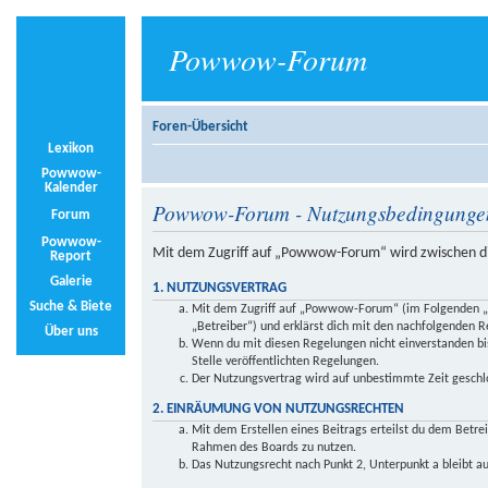
Powwow-Forum
Foren-Übersicht
Lexikon
Powwow-
Kalender
Powwow-Forum - Nutzungsbedingunge
Forum
Powwow-
Mit dem Zugriff auf „Powwow-Forum“ wird zwischen di
Report
Galerie
1. NUTZUNGSVERTRAG
Suche & Biete
Mit dem Zugriff auf „Powwow-Forum“ (im Folgenden „d
„Betreiber“) und erklärst dich mit den nachfolgenden 
Über uns
Wenn du mit diesen Regelungen nicht einverstanden bist
Stelle veröffentlichten Regelungen.
Der Nutzungsvertrag wird auf unbestimmte Zeit geschlo
2. EINRÄUMUNG VON NUTZUNGSRECHTEN
Mit dem Erstellen eines Beitrags erteilst du dem Betre
Rahmen des Boards zu nutzen.
Das Nutzungsrecht nach Punkt 2, Unterpunkt a bleibt 