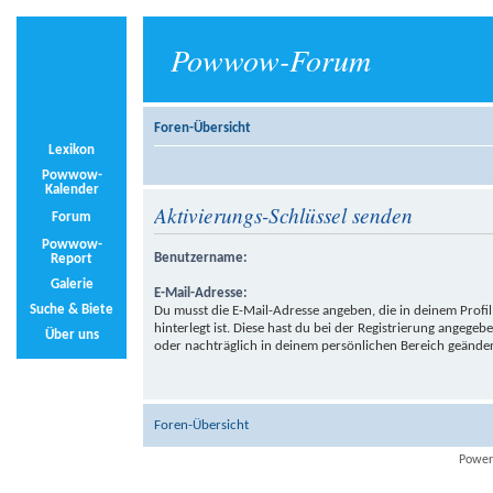
Powwow-Forum
Foren-Übersicht
Lexikon
Powwow-
Kalender
Aktivierungs-Schlüssel senden
Forum
Powwow-
Benutzername:
Report
Galerie
E-Mail-Adresse:
Suche & Biete
Du musst die E-Mail-Adresse angeben, die in deinem Profil
hinterlegt ist. Diese hast du bei der Registrierung angegeb
Über uns
oder nachträglich in deinem persönlichen Bereich geänder
Foren-Übersicht
Power