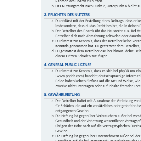
Rahmen des Boards zu nutzen.
Das Nutzungsrecht nach Punkt 2, Unterpunkt a bleibt 
3. PFLICHTEN DES NUTZERS
Du erklärst mit der Erstellung eines Beitrags, dass er k
insbesondere, dass du das Recht besitzt, die in deinen
Der Betreiber des Boards übt das Hausrecht aus. Bei V
Betreiber dich nach Abmahnung zeitweise oder dauerhaf
Du nimmst zur Kenntnis, dass der Betreiber keine Verant
Kenntnis genommen hat. Du gestattest dem Betreiber, d
Du gestattest dem Betreiber darüber hinaus, deine Beit
einem Dritten Schaden zuzufügen.
4. GENERAL PUBLIC LICENSE
Du nimmst zur Kenntnis, dass es sich bei phpBB um ein
(www.phpbb.com) handelt; deutschsprachige Informati
Beide haben keinen Einfluss auf die Art und Weise, wi
Zwecke nicht untersagen oder auf Inhalte fremder Fore
5. GEWÄHRLEISTUNG
Der Betreiber haftet mit Ausnahme der Verletzung von L
für Schäden, die auf ein vorsätzliches oder grob fahrlä
entgangenen Gewinn.
Die Haftung ist gegenüber Verbrauchern außer bei vors
Gesundheit und der Verletzung wesentlicher Vertragspfl
übrigen der Höhe nach auf die vertragstypischen Durch
Gewinn.
Die Haftung ist gegenüber Unternehmern außer bei der 