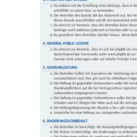
Du erklärst mit der Erstellung eines Beitrags, dass er 
und Bilder zu setzen bzw. zu verwenden.
Der Betreiber des Boards übt das Hausrecht aus. Bei 
dieses Boards ausschließen und dir ein Hausverbot ertei
Du nimmst zur Kenntnis, dass der Betreiber keine Veran
Beiträge und Funktionen jederzeit zu löschen oder zu s
Du gestattest dem Betreiber darüber hinaus, deine Bei
4. GENERAL PUBLIC LICENSE
Du nimmst zur Kenntnis, dass es sich bei phpBB um ei
deutschsprachige Community unter www.phpbb.de zur Ve
Zwecke nicht untersagen oder auf Inhalte fremder Fore
5. GEWÄHRLEISTUNG
Der Betreiber haftet mit Ausnahme der Verletzung von L
zurückzuführen sind. Dies gilt auch für mittelbare Fo
Die Haftung ist gegenüber Verbrauchern außer bei vors
(Kardinalpflichten) auf die bei Vertragsschluss typisc
insbesondere entgangenen Gewinn.
Die Haftung ist gegenüber Unternehmern außer bei der 
Schäden und im Übrigen der Höhe nach auf die vertrags
Die Haftungsbegrenzung der Absätze a bis c gilt sinnge
Ansprüche für eine Haftung aus zwingendem nationalem
6. ÄNDERUNGSVORBEHALT
Der Betreiber ist berechtigt, die Nutzungsbedingungen 
Der Nutzer ist berechtigt, den Änderungen zu widerspr
Die Änderungen gelten als anerkannt und verbindlich,