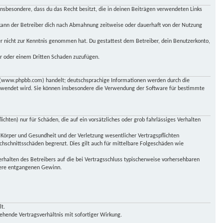
t insbesondere, dass du das Recht besitzt, die in deinen Beiträgen verwendeten Links
kann der Betreiber dich nach Abmahnung zeitweise oder dauerhaft von der Nutzung
 er nicht zur Kenntnis genommen hat. Du gestattest dem Betreiber, dein Benutzerkonto,
er oder einem Dritten Schaden zuzufügen.
up (www.phpbb.com) handelt; deutschsprachige Informationen werden durch die
erwendet wird. Sie können insbesondere die Verwendung der Software für bestimmte
chten) nur für Schäden, die auf ein vorsätzliches oder grob fahrlässiges Verhalten
 Körper und Gesundheit und der Verletzung wesentlicher Vertragspflichten
chschnittsschäden begrenzt. Dies gilt auch für mittelbare Folgeschäden wie
rhalten des Betreibers auf die bei Vertragsschluss typischerweise vorhersehbaren
ndere entgangenen Gewinn.
t.
ehende Vertragsverhältnis mit sofortiger Wirkung.