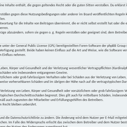
keine Inhalte enthält, die gegen geltendes Recht oder die guten Sitten verstoßen. Du erklärs
Verstößen gegen diese Nutzungsbedingungen oder anderer im Board veröffentlichten Regeln 
len.
twortung für die Inhalte von Beiträgen übernimmt, die er nicht selbst erstellt hat oder die
perren.
träge abzuändern, sofern sie gegen o. g. Regeln verstoßen oder geeignet sind, dem Betreib
ne unter der General Public License (GPL) bereitgestellten Foren-Software der phpBB Gro
rfügung gestellt. Beide haben keinen Einfluss auf die Art und Weise, wie die Software v
n Einfluss nehmen.
eben, Körper und Gesundheit und der Verletzung wesentlicher Vertragspflichten (Kardinalpfli
lgeschäden wie insbesondere entgangenen Gewinn.
ätzlichem oder grob fahrlässigem Verhalten oder bei Schäden aus der Verletzung von Leben,
herweise vorhersehbaren Schäden und im übrigen der Höhe nach auf die vertragstypischen Dur
Verletzung von Leben, Körper und Gesundheit oder vorsätzlichem oder grob fahrlässigem Ve
typischen Durchschnittsschäden begrenzt. Dies gilt auch für mittelbare Schäden, insbeso
mäß auch zugunsten der Mitarbeiter und Erfüllungsgehilfen des Betreibers.
 Recht bleiben unberührt.
und die Datenschutzrichtlinie zu ändern. Die Änderung wird dem Nutzer per E-Mail mitgeteil
echen. Im Falle des Widerspruchs erlischt das zwischen dem Betreiber und dem Nutzer best
 wenn der Nutzer den Änderungen zugestimmt hat.