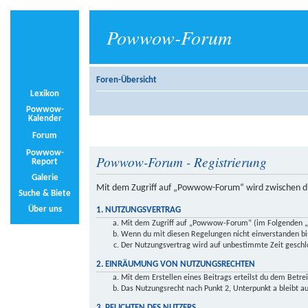
Powwow-Forum
Foren-Übersicht
Lexikon
Powwow-
Kalender
Forum
Powwow-
Powwow-Forum - Registrierung
Report
Galerie
Mit dem Zugriff auf „Powwow-Forum“ wird zwischen di
Suche & Biete
Über uns
1. NUTZUNGSVERTRAG
Mit dem Zugriff auf „Powwow-Forum“ (im Folgenden „da
Wenn du mit diesen Regelungen nicht einverstanden bist
Der Nutzungsvertrag wird auf unbestimmte Zeit geschlo
2. EINRÄUMUNG VON NUTZUNGSRECHTEN
Mit dem Erstellen eines Beitrags erteilst du dem Betre
Das Nutzungsrecht nach Punkt 2, Unterpunkt a bleibt 
3. PFLICHTEN DES NUTZERS