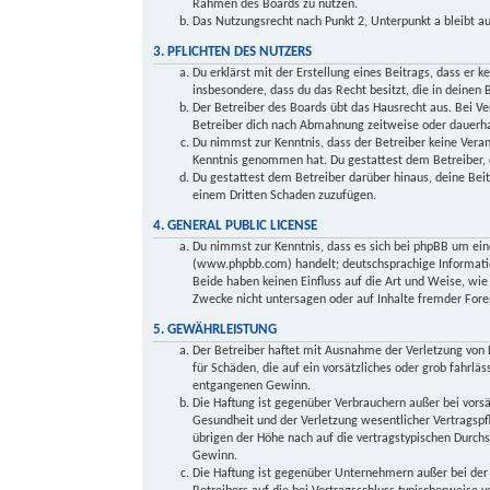
Rahmen des Boards zu nutzen.
Das Nutzungsrecht nach Punkt 2, Unterpunkt a bleibt 
3. PFLICHTEN DES NUTZERS
Du erklärst mit der Erstellung eines Beitrags, dass er k
insbesondere, dass du das Recht besitzt, die in deinen
Der Betreiber des Boards übt das Hausrecht aus. Bei V
Betreiber dich nach Abmahnung zeitweise oder dauerhaf
Du nimmst zur Kenntnis, dass der Betreiber keine Verant
Kenntnis genommen hat. Du gestattest dem Betreiber, d
Du gestattest dem Betreiber darüber hinaus, deine Beit
einem Dritten Schaden zuzufügen.
4. GENERAL PUBLIC LICENSE
Du nimmst zur Kenntnis, dass es sich bei phpBB um ein
(www.phpbb.com) handelt; deutschsprachige Informati
Beide haben keinen Einfluss auf die Art und Weise, wi
Zwecke nicht untersagen oder auf Inhalte fremder Fore
5. GEWÄHRLEISTUNG
Der Betreiber haftet mit Ausnahme der Verletzung von L
für Schäden, die auf ein vorsätzliches oder grob fahrlä
entgangenen Gewinn.
Die Haftung ist gegenüber Verbrauchern außer bei vors
Gesundheit und der Verletzung wesentlicher Vertragspfl
übrigen der Höhe nach auf die vertragstypischen Durch
Gewinn.
Die Haftung ist gegenüber Unternehmern außer bei der 