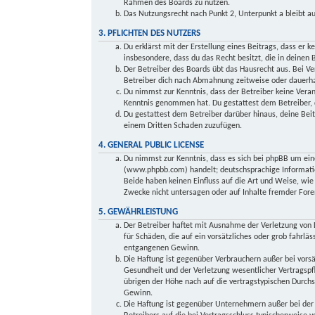
Rahmen des Boards zu nutzen.
Das Nutzungsrecht nach Punkt 2, Unterpunkt a bleibt 
3. PFLICHTEN DES NUTZERS
Du erklärst mit der Erstellung eines Beitrags, dass er k
insbesondere, dass du das Recht besitzt, die in deinen
Der Betreiber des Boards übt das Hausrecht aus. Bei V
Betreiber dich nach Abmahnung zeitweise oder dauerhaf
Du nimmst zur Kenntnis, dass der Betreiber keine Verant
Kenntnis genommen hat. Du gestattest dem Betreiber, d
Du gestattest dem Betreiber darüber hinaus, deine Beit
einem Dritten Schaden zuzufügen.
4. GENERAL PUBLIC LICENSE
Du nimmst zur Kenntnis, dass es sich bei phpBB um ein
(www.phpbb.com) handelt; deutschsprachige Informati
Beide haben keinen Einfluss auf die Art und Weise, wi
Zwecke nicht untersagen oder auf Inhalte fremder Fore
5. GEWÄHRLEISTUNG
Der Betreiber haftet mit Ausnahme der Verletzung von L
für Schäden, die auf ein vorsätzliches oder grob fahrlä
entgangenen Gewinn.
Die Haftung ist gegenüber Verbrauchern außer bei vors
Gesundheit und der Verletzung wesentlicher Vertragspfl
übrigen der Höhe nach auf die vertragstypischen Durch
Gewinn.
Die Haftung ist gegenüber Unternehmern außer bei der 