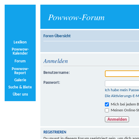
Powwow-Forum
Foren-Übersicht
Lexikon
Powwow-
Kalender
Anmelden
Forum
Powwow-
Benutzername:
Report
Galerie
Passwort:
Suche & Biete
Ich habe mein Passw
Über uns
Die Aktivierungs-E-M
Mich bei jedem 
Meinen Online-St
REGISTRIEREN
Du musst in diesem Forum registriert sein, um dich anm