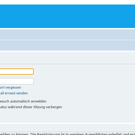
ort vergessen
ail erneut senden
Besuch automatisch anmelden
atus während dieser Sitzung verbergen
elden zu können. Die Registrierung ist in wenigen Augenblicken erledigt und er