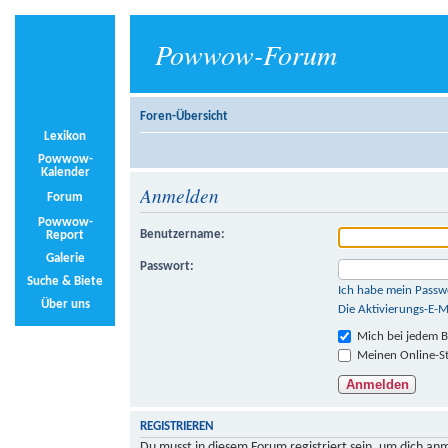
Powwow-Forum
Foren-Übersicht
Lexikon
Powwow-
Kalender
Anmelden
Forum
Powwow-
Benutzername:
Report
Galerie
Passwort:
Suche & Biete
Ich habe mein Passw
Über uns
Die Aktivierungs-E-M
Mich bei jedem 
Meinen Online-St
REGISTRIEREN
Du musst in diesem Forum registriert sein, um dich anm