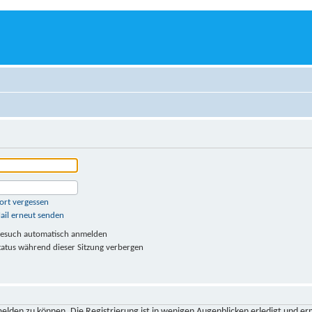
ort vergessen
ail erneut senden
Besuch automatisch anmelden
atus während dieser Sitzung verbergen
elden zu können. Die Registrierung ist in wenigen Augenblicken erledigt und er