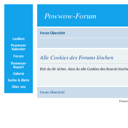
Powwow-Forum
Foren-Übersicht
Lexikon
Powwow-
Kalender
Alle Cookies des Forums löschen
Forum
Powwow-
Report
Bist du dir sicher, dass du alle Cookies des Boards lösc
Galerie
Suche & Biete
Über uns
Foren-Übersicht
Power