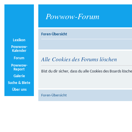
Powwow-Forum
Foren-Übersicht
Lexikon
Powwow-
Kalender
Alle Cookies des Forums löschen
Forum
Powwow-
Report
Bist du dir sicher, dass du alle Cookies des Boards lösc
Galerie
Suche & Biete
Über uns
Foren-Übersicht