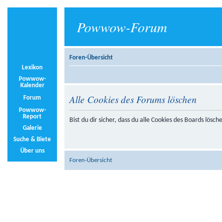
Powwow-Forum
Foren-Übersicht
Lexikon
Powwow-
Kalender
Alle Cookies des Forums löschen
Forum
Powwow-
Report
Bist du dir sicher, dass du alle Cookies des Boards lösc
Galerie
Suche & Biete
Über uns
Foren-Übersicht