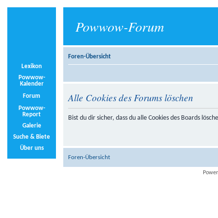
Powwow-Forum
Foren-Übersicht
Lexikon
Powwow-
Kalender
Alle Cookies des Forums löschen
Forum
Powwow-
Report
Bist du dir sicher, dass du alle Cookies des Boards lösc
Galerie
Suche & Biete
Über uns
Foren-Übersicht
Power