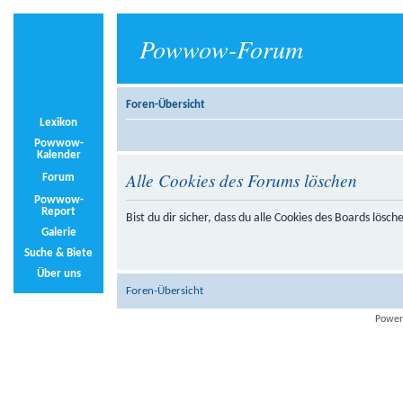
Powwow-Forum
Foren-Übersicht
Lexikon
Powwow-
Kalender
Alle Cookies des Forums löschen
Forum
Powwow-
Report
Bist du dir sicher, dass du alle Cookies des Boards lösc
Galerie
Suche & Biete
Über uns
Foren-Übersicht
Power