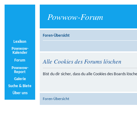
Powwow-Forum
Foren-Übersicht
Lexikon
Powwow-
Kalender
Alle Cookies des Forums löschen
Forum
Powwow-
Report
Bist du dir sicher, dass du alle Cookies des Boards lösc
Galerie
Suche & Biete
Über uns
Foren-Übersicht