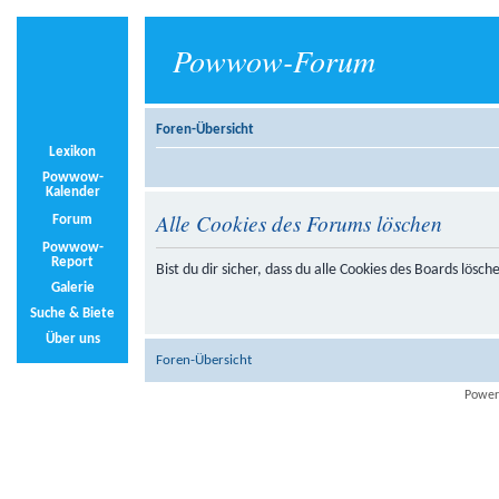
Powwow-Forum
Foren-Übersicht
Lexikon
Powwow-
Kalender
Alle Cookies des Forums löschen
Forum
Powwow-
Report
Bist du dir sicher, dass du alle Cookies des Boards lösc
Galerie
Suche & Biete
Über uns
Foren-Übersicht
Power