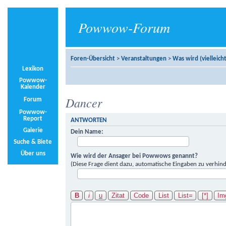
Powwow-Forum
Foren-Übersicht
>
Veranstaltungen
>
Was wird (vielleicht
Lexikon
Powwow-
Kalender
Dancer
Forum
Powwow-
Report
ANTWORTEN
Galerie
Dein Name:
Suche & Biete
Über uns
Wie wird der Ansager bei Powwows genannt?
(Diese Frage dient dazu, automatische Eingaben zu verhind