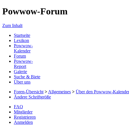
Powwow-Forum
Zum Inhalt
Startseite
Lexikon
Powwow-
Kalender
Forum
Powwow-
Report
Galerie
Suche & Biete
Über uns
Foren-Übersicht
>
Allgemeines
>
Über den Powwow-Kalende
Ändere Schriftgröße
FAQ
Mitglieder
Registrieren
Anmelden