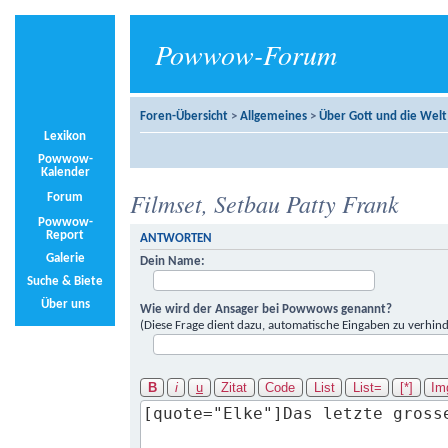
Powwow-Forum
Foren-Übersicht
>
Allgemeines
>
Über Gott und die Welt
Lexikon
Powwow-
Kalender
Filmset, Setbau Patty Frank
Forum
Powwow-
Report
ANTWORTEN
Galerie
Dein Name:
Suche & Biete
Über uns
Wie wird der Ansager bei Powwows genannt?
(Diese Frage dient dazu, automatische Eingaben zu verhind