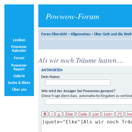
Powwow-Forum
Foren-Übersicht
>
Allgemeines
>
Über Gott und die Welt
Lexikon
Powwow-
Kalender
Als wir noch Träume hatten....
Forum
Powwow-
Report
ANTWORTEN
Galerie
Dein Name:
Suche & Biete
Über uns
Wie wird der Ansager bei Powwows genannt?
(Diese Frage dient dazu, automatische Eingaben zu verhind