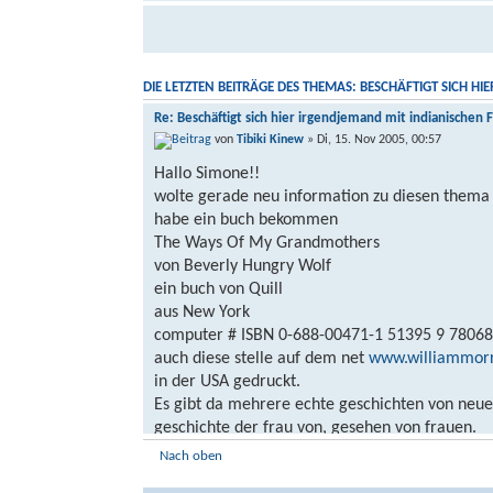
DIE LETZTEN BEITRÄGE DES THEMAS: BESCHÄFTIGT SICH H
Re: Beschäftigt sich hier irgendjemand mit indianischen 
von
Tibiki Kinew
» Di, 15. Nov 2005, 00:57
Hallo Simone!!
wolte gerade neu information zu diesen thema 
habe ein buch bekommen
The Ways Of My Grandmothers
von Beverly Hungry Wolf
ein buch von Quill
aus New York
computer # ISBN 0-688-00471-1 51395 9 7806
auch diese stelle auf dem net
www.williammor
in der USA gedruckt.
Es gibt da mehrere echte geschichten von neue 
geschichte der frau von, gesehen von frauen.
Ich bin fast den halben weg durch dieses buch u
Nach oben
Was mich schokiert hat sind die einzelheiten 