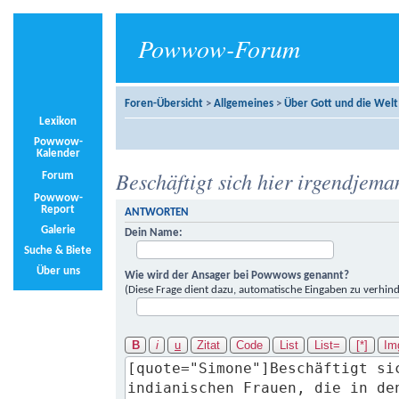
Powwow-Forum
Foren-Übersicht
>
Allgemeines
>
Über Gott und die Welt
Lexikon
Powwow-
Kalender
Beschäftigt sich hier irgendjema
Forum
Powwow-
Report
ANTWORTEN
Galerie
Dein Name:
Suche & Biete
Über uns
Wie wird der Ansager bei Powwows genannt?
(Diese Frage dient dazu, automatische Eingaben zu verhind