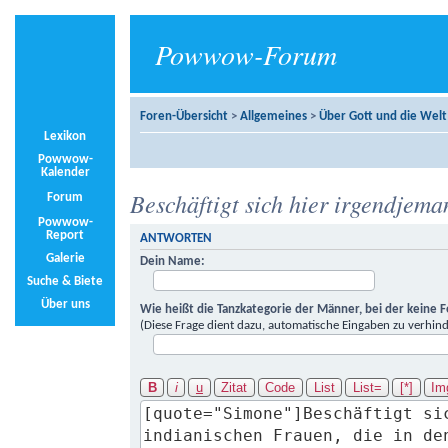
Powwow-Forum
Foren-Übersicht
>
Allgemeines
>
Über Gott und die Welt
Lexikon
Powwow-
Kalender
Beschäftigt sich hier irgendjema
Forum
Powwow-
Report
ANTWORTEN
Galerie
Dein Name:
Suche & Biete
Über uns
Wie heißt die Tanzkategorie der Männer, bei der keine 
(Diese Frage dient dazu, automatische Eingaben zu verhind