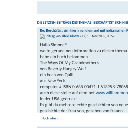
DIE LETZTEN BEITRÄGE DES THEMAS: BESCHÄFTIGT SICH H
Re: Beschäftigt sich hier irgendjemand mit indianischen 
von
Tibiki Kinew
» Di, 15. Nov 2005, 00:57
Hallo Simone!!
wolte gerade neu information zu diesen thema 
habe ein buch bekommen
The Ways Of My Grandmothers
von Beverly Hungry Wolf
ein buch von Quill
aus New York
computer # ISBN 0-688-00471-1 51395 9 7806
auch diese stelle auf dem net
www.williammor
in der USA gedruckt.
Es gibt da mehrere echte geschichten von neue 
geschichte der frau von, gesehen von frauen.
Ich bin fast den halben weg durch dieses buch u
Nach oben
Was mich schokiert hat sind die einzelheiten 