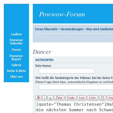
Powwow-Forum
Foren-Übersicht
>
Veranstaltungen
>
Was wird (vielleicht
Lexikon
Powwow-
Kalender
Dancer
Forum
Powwow-
Report
ANTWORTEN
Galerie
Dein Name:
Suche & Biete
Über uns
Wie heißt die Tanzkategorie der Männer, bei der keine 
(Diese Frage dient dazu, automatische Eingaben zu verhind