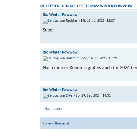
DIE LETZTEN BEITRÄGE DES THEMAS: WINTER POWWOW
Re: Winter Powwow
von
Redstar
» Mi, 16. Jul 2025, 12:07
Super
Re: Winter Powwow
von
Hartmut
» Mo, 14. Jul 2025, 15:29
Nach meiner Kenntnis gibt es auch für 2026 ber
Re: Winter Powwow
von
Elke
» So, 29. Sep 2024, 14:32
Super.... Wir hatten auch schonmal Hallen ange
Nach oben
sind
Foren-Übersicht
Re: Winter Powwow
von
Christoph
» So, 29. Sep 2024, 11:48