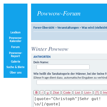
Powwow-Forum
Foren-Übersicht
>
Veranstaltungen
>
Was wird (vielleicht
Lexikon
Powwow-
Kalender
Winter Powwow
Forum
Powwow-
Report
ANTWORTEN
Galerie
Dein Name:
Suche & Biete
Über uns
Wie heißt die Tanzkategorie der Männer, bei der keine 
(Diese Frage dient dazu, automatische Eingaben zu verhind