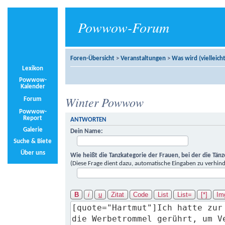
Powwow-Forum
Foren-Übersicht
>
Veranstaltungen
>
Was wird (vielleicht
Lexikon
Powwow-
Kalender
Winter Powwow
Forum
Powwow-
Report
ANTWORTEN
Galerie
Dein Name:
Suche & Biete
Über uns
Wie heißt die Tanzkategorie der Frauen, bei der die Tän
(Diese Frage dient dazu, automatische Eingaben zu verhind