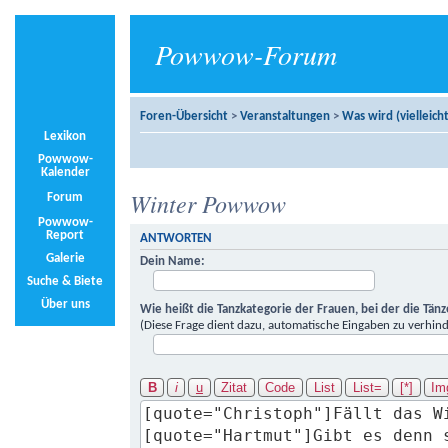
Powwow-Forum
Foren-Übersicht
>
Veranstaltungen
>
Was wird (vielleicht
Lexikon
Powwow-
Kalender
Winter Powwow
Forum
Powwow-
Report
ANTWORTEN
Galerie
Dein Name:
Suche & Biete
Über uns
Wie heißt die Tanzkategorie der Frauen, bei der die Tän
(Diese Frage dient dazu, automatische Eingaben zu verhind