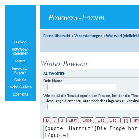
Powwow-Forum
Foren-Übersicht
>
Veranstaltungen
>
Was wird (vielleicht
Lexikon
Powwow-
Kalender
Winter Powwow
Forum
Powwow-
Report
ANTWORTEN
Galerie
Dein Name:
Suche & Biete
Über uns
Wie heißt die Tanzkategorie der Frauen, bei der die Tän
(Diese Frage dient dazu, automatische Eingaben zu verhind