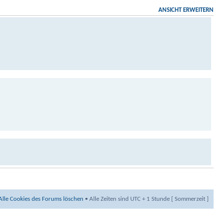
ANSICHT ERWEITERN
wir ja eigentlich mit dem Film über Patty frank beschäftigt
Alle Cookies des Forums löschen
• Alle Zeiten sind UTC + 1 Stunde [ Sommerzeit ]