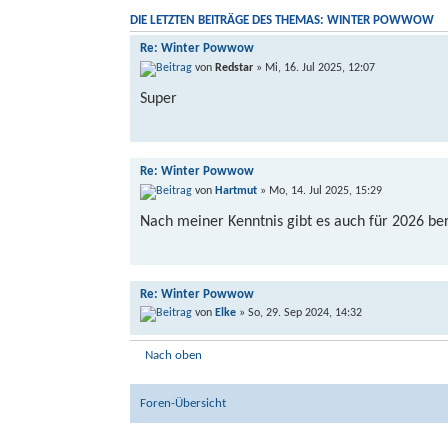
DIE LETZTEN BEITRÄGE DES THEMAS: WINTER POWWOW
Re: Winter Powwow
von
Redstar
» Mi, 16. Jul 2025, 12:07
Super
Re: Winter Powwow
von
Hartmut
» Mo, 14. Jul 2025, 15:29
Nach meiner Kenntnis gibt es auch für 2026 ber
Re: Winter Powwow
von
Elke
» So, 29. Sep 2024, 14:32
Super.... Wir hatten auch schonmal Hallen ange
Nach oben
sind
Foren-Übersicht
Re: Winter Powwow
von
Christoph
» So, 29. Sep 2024, 11:48