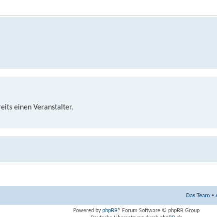
eits einen Veranstalter.
fragt, gleiche Termine, aber dufte, wenn es jemand anders macht, da 
Das Team
•
Powered by
phpBB
® Forum Software © phpBB Group